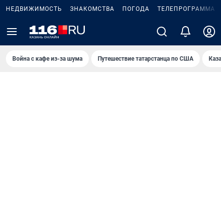
НЕДВИЖИМОСТЬ
ЗНАКОМСТВА
ПОГОДА
ТЕЛЕПРОГРАММА
Война с кафе из-за шума
Путешествие татарстанца по США
Каз