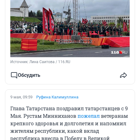
Источник: 
Лина Саитова / 116.RU
Обсудить
9 мая, 09:59
Руфина Калимуллина
Глава Татарстана поздравил татарстанцев с 9
Мая.
Рустам Минниханов
пожелал
ветеранам
крепкого здоровья и долголетия и напомнил
жителям республики, какой вклад
республика внесла в Победу в Великой