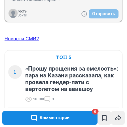
Гость
Отправить
Войти
Новости СМИ2
ТОП 5
«Прошу прощения за смелость»:
1
пара из Казани рассказала, как
провела гендер-пати с
вертолетом на авиашоу
28 188
3
0
«Лети, не хочу тебя знать»: в суде зачитали
Комментарии
2
переписку жительницы Казани и мужа-турка,
зарезавшего ее