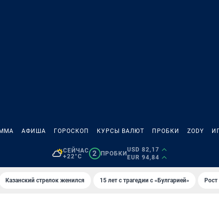
АММА
АФИША
ГОРОСКОП
КУРСЫ ВАЛЮТ
ПРОБКИ
ZODY
И
USD 82,17
СЕЙЧАС
2
ПРОБКИ
+22°C
EUR 94,84
Казанский стрелок женился
15 лет с трагедии с «Булгарией»
Рост 