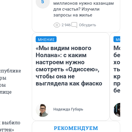
5
миллионов нужно казанцам
для счастья? Изучили
запросы на жилье
2 946
Обсудить
МНЕНИЕ
МНЕНИ
«Мы видим нового
Мой б
Нолана»: с каким
береж
настроем нужно
хотел
смотреть «Одиссею»,
тысяч
спублике
чтобы она не
креди
ары
выглядела как фиаско
приех
ары
безоп
улице
Надежда Губарь
и выбило
РЕКОМЕНДУЕМ
эттен»