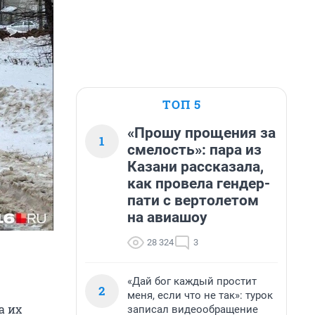
ТОП 5
«Прошу прощения за
1
смелость»: пара из
Казани рассказала,
как провела гендер-
пати с вертолетом
на авиашоу
28 324
3
«Дай бог каждый простит
2
меня, если что не так»: турок
а их
записал видеообращение