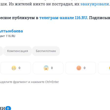
ши. Из жителей никто не пострадал, их
эвакуировали
.
ресное публикуем в
телеграм-канале 116.RU
. Подписыв
Алтынбаева
ент 116.RU
Компенсация
Беспилотник
0
0
0
ыделите фрагмент и нажмите Ctrl+Enter
ИИ
0