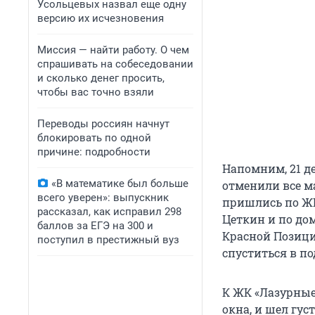
Усольцевых назвал еще одну
версию их исчезновения
Миссия — найти работу. О чем
спрашивать на собеседовании
и сколько денег просить,
чтобы вас точно взяли
Переводы россиян начнут
блокировать по одной
причине: подробности
Напомним, 21 д
«В математике был больше
отменили все м
всего уверен»: выпускник
пришлись по ЖК
рассказал, как исправил 298
Цеткин и по дом
баллов за ЕГЭ на 300 и
Красной Позици
поступил в престижный вуз
спуститься в п
К ЖК «Лазурные
окна, и шел гус