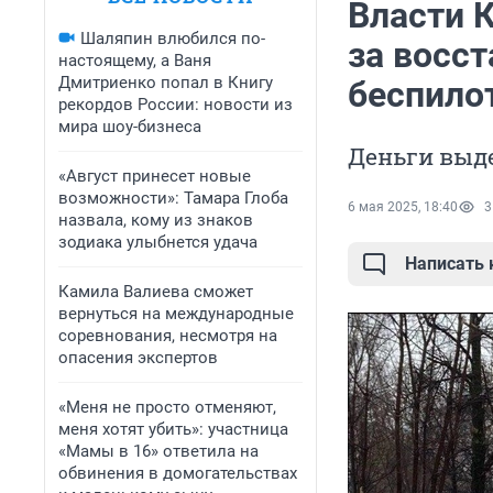
Власти 
Шаляпин влюбился по-
за восс
настоящему, а Ваня
Дмитриенко попал в Книгу
беспило
рекордов России: новости из
мира шоу-бизнеса
Деньги выде
«Август принесет новые
возможности»: Тамара Глоба
6 мая 2025, 18:40
3
назвала, кому из знаков
зодиака улыбнется удача
Написать
Камила Валиева сможет
вернуться на международные
соревнования, несмотря на
опасения экспертов
«Меня не просто отменяют,
меня хотят убить»: участница
«Мамы в 16» ответила на
обвинения в домогательствах