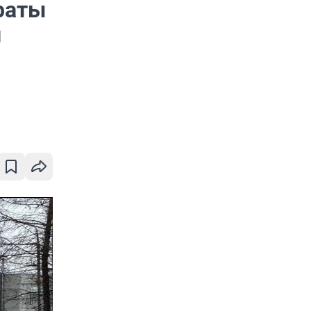
раты
и