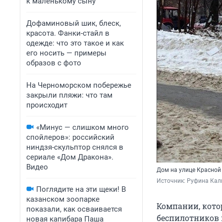
к маленькому сыну
Дофаминовый шик, блеск,
красота. Фанки-стайл в
одежде: что это такое и как
его носить — примеры
образов с фото
На Черноморском побережье
закрыли пляжи: что там
происходит
«Минус — слишком много
спойлеров»: российский
ниндзя-скульптор снялся в
сериале «Дом Дракона».
Видео
Дом на улице Красной
Источник: 
Руфина Кал
Поглядите на эти щеки! В
казанском зоопарке
Компании, кото
показали, как осваивается
беспилотников н
новая капибара Паша