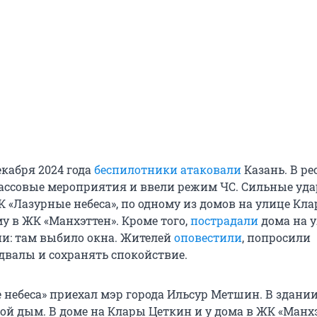
екабря 2024 года
беспилотники атаковали
Казань. В ре
ассовые мероприятия и ввели режим ЧС. Сильные уд
 «Лазурные небеса», по одному из домов на улице Кл
у в ЖК «Манхэттен». Кроме того,
пострадали
дома на 
и: там выбило окна. Жителей
оповестили
, попросили
одвалы и сохранять спокойствие.
 небеса» приехал мэр города Ильсур Метшин. В здани
той дым. В доме на Клары Цеткин и у дома в ЖК «Манх