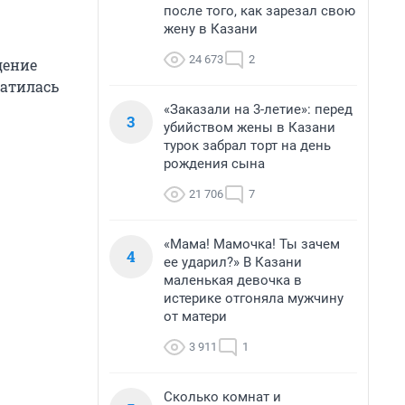
после того, как зарезал свою
жену в Казани
24 673
2
дение
ратилась
«Заказали на 3-летие»: перед
3
убийством жены в Казани
турок забрал торт на день
рождения сына
21 706
7
«Мама! Мамочка! Ты зачем
4
ее ударил?» В Казани
маленькая девочка в
истерике отгоняла мужчину
от матери
3 911
1
Сколько комнат и