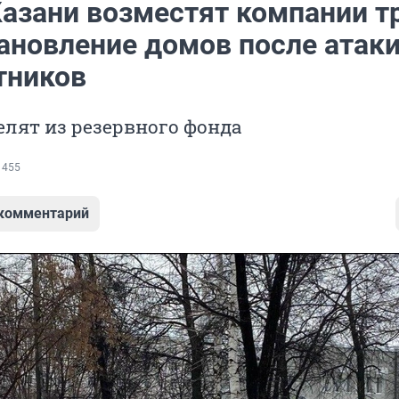
Казани возместят компании т
тановление домов после атак
тников
лят из резервного фонда
 455
 комментарий