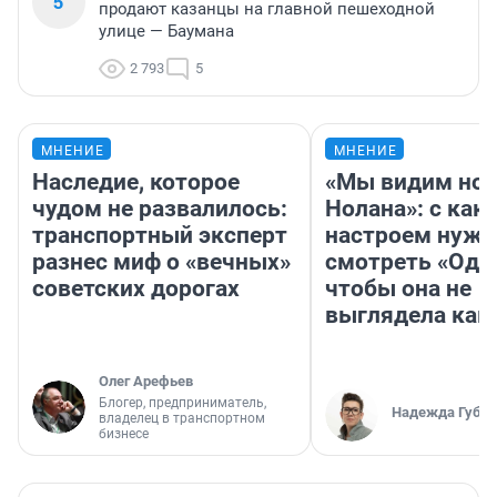
5
продают казанцы на главной пешеходной
улице — Баумана
2 793
5
МНЕНИЕ
МНЕНИЕ
Наследие, которое
«Мы видим нов
чудом не развалилось:
Нолана»: с как
транспортный эксперт
настроем нужн
разнес миф о «вечных»
смотреть «Оди
советских дорогах
чтобы она не
выглядела как
Олег Арефьев
Блогер, предприниматель,
Надежда Губар
владелец в транспортном
бизнесе