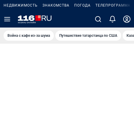
НЕДВИЖИМОСТЬ
ЗНАКОМСТВА
ПОГОДА
ТЕЛЕПРОГРАММА
Война с кафе из-за шума
Путешествие татарстанца по США
Каз