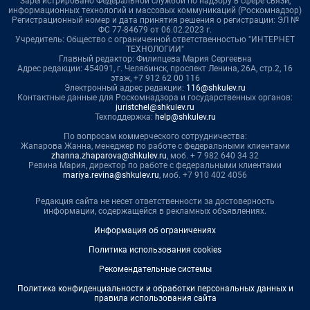
Зарегистрировано Федеральной службой по надзору в сфере связи,
информационных технологий и массовых коммуникаций (Роскомнадзор)
Регистрационный номер и дата принятия решения о регистрации: ЭЛ №
ФС 77-84679 от 06.02.2023 г.
Учредитель: Общество с ограниченной ответственностью "ИНТЕРНЕТ
ТЕХНОЛОГИИ"
Главный редактор: Филипцева Мария Сергеевна
Адрес редакции: 454091, г. Челябинск, проспект Ленина, 26А, стр.2, 16
этаж, +7 912 62 00 116
Электронный адрес редакции:
116@shkulev.ru
Контактные данные для Роскомнадзора и государственных органов:
juristchel@shkulev.ru
Техподдержка:
help@shkulev.ru
По вопросам коммерческого сотрудничества:
Жапарова Жанна, менеджер по работе с федеральными клиентами
zhanna.zhaparova@shkulev.ru
, моб. + 7 982 640 34 32
Ревина Мария, директор по работе с федеральными клиентами
mariya.revina@shkulev.ru
, моб. +7 910 402 4056
Редакция сайта не несет ответственности за достоверность
информации, содержащейся в рекламных объявлениях.
Информация об ограничениях
Политика использования cookies
Рекомендательные системы
Политика конфиденциальности и обработки персональных данных и
правила использования сайта