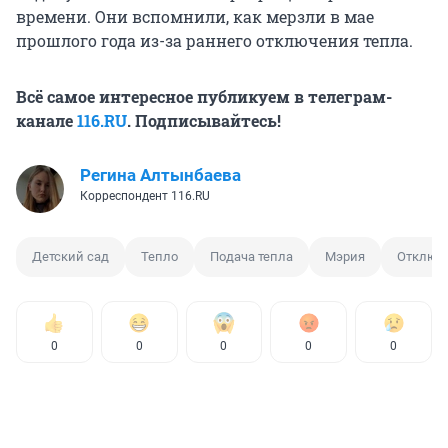
времени. Они вспомнили, как мерзли в мае
прошлого года из-за раннего отключения тепла.
Всё самое интересное публикуем в телеграм-
канале
116.RU
. Подписывайтесь!
Регина Алтынбаева
Корреспондент 116.RU
Детский сад
Тепло
Подача тепла
Мэрия
Отключ
0
0
0
0
0