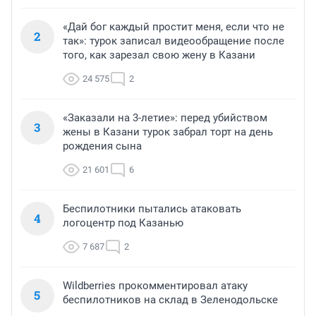
«Дай бог каждый простит меня, если что не
2
так»: турок записал видеообращение после
того, как зарезал свою жену в Казани
24 575
2
«Заказали на 3-летие»: перед убийством
3
жены в Казани турок забрал торт на день
рождения сына
21 601
6
Беспилотники пытались атаковать
4
логоцентр под Казанью
7 687
2
Wildberries прокомментировал атаку
5
беспилотников на склад в Зеленодольске