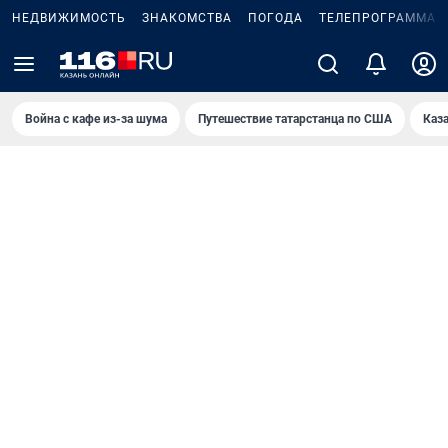
НЕДВИЖИМОСТЬ
ЗНАКОМСТВА
ПОГОДА
ТЕЛЕПРОГРАММА
Война с кафе из-за шума
Путешествие татарстанца по США
Каз