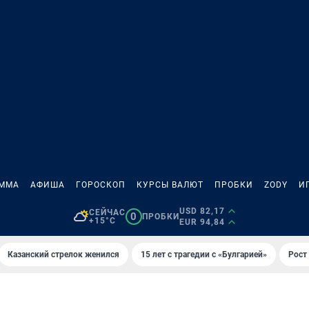
АММА
АФИША
ГОРОСКОП
КУРСЫ ВАЛЮТ
ПРОБКИ
ZODY
И
USD 82,17
СЕЙЧАС
0
ПРОБКИ
+15°C
EUR 94,84
Казанский стрелок женился
15 лет с трагедии с «Булгарией»
Рост 