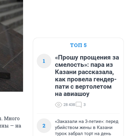
ТОП 5
«Прошу прощения за
1
смелость»: пара из
Казани рассказала,
как провела гендер-
пати с вертолетом
на авиашоу
28 438
3
ы. Много
«Заказали на 3-летие»: перед
2
дины — на
убийством жены в Казани
турок забрал торт на день