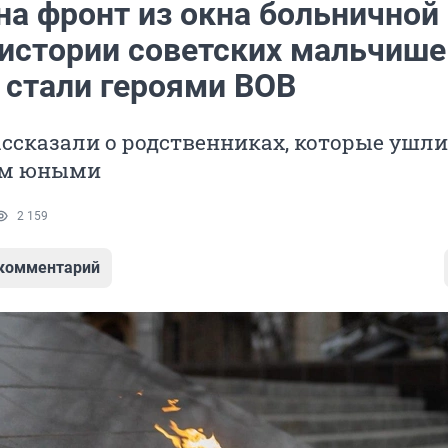
на фронт из окна больничной
 истории советских мальчише
 стали героями ВОВ
ссказали о родственниках, которые ушли
ем юными
2 159
 комментарий