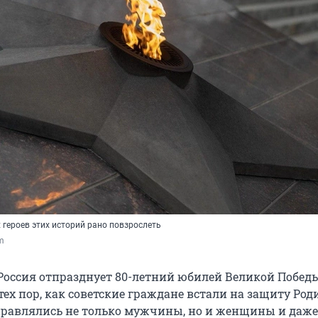
 героев этих историй рано повзрослеть
om
а Россия отпразднует 80-летний юбилей Великой Побед
тех пор, как советские граждане встали на защиту Ро
правлялись не только мужчины, но и женщины и даже