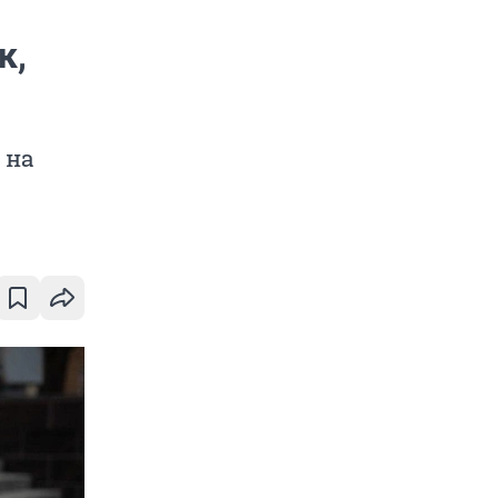
к,
 на