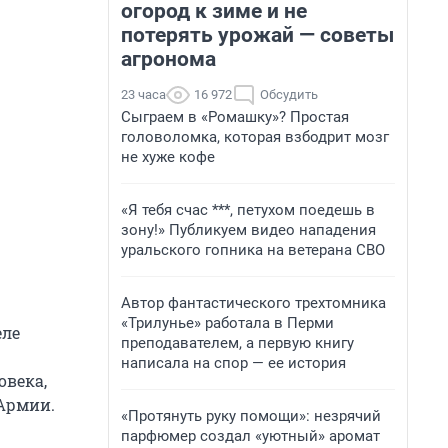
огород к зиме и не
потерять урожай — советы
агронома
23 часа
16 972
Обсудить
Сыграем в «Ромашку»? Простая
головоломка, которая взбодрит мозг
не хуже кофе
«Я тебя счас ***, петухом поедешь в
зону!» Публикуем видео нападения
уральского гопника на ветерана СВО
Автор фантастического трехтомника
«Трилунье» работала в Перми
еле
преподавателем, а первую книгу
написала на спор — ее история
овека,
 Армии.
«Протянуть руку помощи»: незрячий
парфюмер создал «уютный» аромат