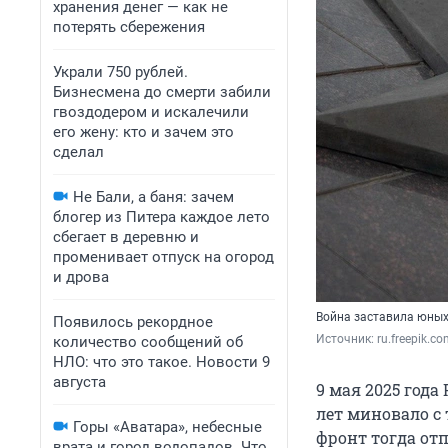
хранения денег — как не
потерять сбережения
Украли 750 рублей.
Бизнесмена до смерти забили
гвоздодером и искалечили
его жену: кто и зачем это
сделал
Не Бали, а баня: зачем
блогер из Питера каждое лето
сбегает в деревню и
променивает отпуск на огород
и дрова
Война заставила юных
Появилось рекордное
Источник: 
ru.freepik.c
количество сообщений об
НЛО: что это такое. Новости 9
августа
9 мая 2025 год
лет миновало с 
Горы «Аватара», небесные
фронт тогда от
врата и город водопадов. Что