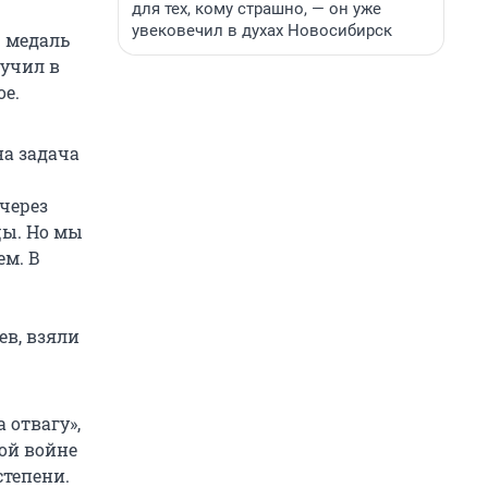
для тех, кому страшно, — он уже
увековечил в духах Новосибирск
ю медаль
лучил в
ое.
а задача
через
цы. Но мы
ем. В
ев, взяли
 отвагу»,
ой войне
степени.