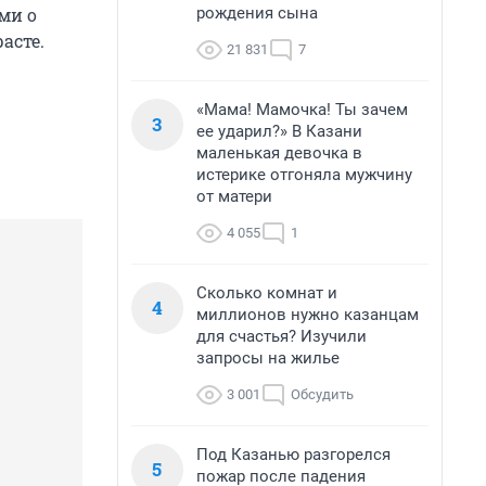
рождения сына
ми о
асте.
21 831
7
«Мама! Мамочка! Ты зачем
3
ее ударил?» В Казани
маленькая девочка в
истерике отгоняла мужчину
от матери
4 055
1
Сколько комнат и
4
миллионов нужно казанцам
для счастья? Изучили
запросы на жилье
3 001
Обсудить
Под Казанью разгорелся
5
пожар после падения