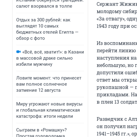
Испании обернулся трагедией:
Сержант Жижин 
салют взорвался в толпе
молодому сибир
«За отвагу», о
Отдых за 300 рублей: как
1943 году при о
выглядят 10 самых
бюджетных отелей Египта —
обзор с фото
Из воспоминани
перейти линию 
«Всё, всё, хватит!»: в Казани
наступления на
в массовой драке сильно
избили мужчину
небольшую, но 
допустили ошиб
Ловите момент: что принесет
ответ мы откры
вам полное солнечное
рукопашной — 
затмение 12 августа
прикладами. Нас
в плен 13 солда
Миру угрожают новые вирусы
и глобальная климатическая
катастрофа: итоги недели
Разведчик с Алт
он получил наг
Сыграем в «Ромашку»?
1941–1945 гг.»,
Простая головоломка,