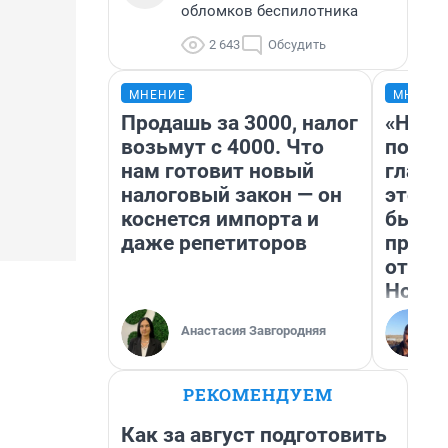
обломков беспилотника
2 643
Обсудить
МНЕНИЕ
МНЕНИ
Продашь за 3000, налог
«Нико
возьмут с 4000. Что
побед
нам готовит новый
главн
налоговый закон — он
этого
коснется импорта и
бьет 
даже репетиторов
прока
отзыв
Нолан
Анастасия Завгородняя
РЕКОМЕНДУЕМ
Как за август подготовить