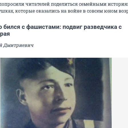
попросили читателей поделиться семейными история
шках, которые оказались на войне в совсем юном возр
 бился с фашистами: подвиг разведчика с
края
й Дмитриевич