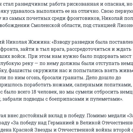
стал разведчиком: работа рискованная и опасная, но
яку удавалось выполнять ее на отлично. Свою перву
дну из самых почетных среди фронтовиков, Николай по
свобождении Смоленской области, под станцией Лиозн
й Николая Жижина: «Взводу разведки была поставлен
фронта, зайти в тыл врага, рассредоточиться и ждать
ших войск. При этом нам нужно было подорвать мост 
глубокую реку — по нему должны были отступать нем
ку, фашисты окружили нас и попытались взять живь
ли по ним огонь, бросали гранаты. Дело дошло до
пришлось поработать ножами, саперными лопатками,
 было всего 18 человек, но мы сумели отбросить немц
т, забрали подводы с боеприпасами и пулеметами».
ая внес достойный вклад в победу. Помимо медали «За
раду «За победу над Германией в Великой Отечественн
 ордена Красной Звезды и Отечественной войны второй 