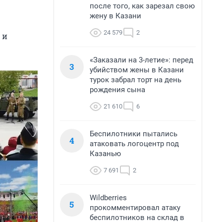
после того, как зарезал свою
жену в Казани
24 579
2
 и
«Заказали на 3-летие»: перед
3
убийством жены в Казани
турок забрал торт на день
рождения сына
21 610
6
Беспилотники пытались
4
атаковать логоцентр под
Казанью
7 691
2
Wildberries
5
прокомментировал атаку
беспилотников на склад в