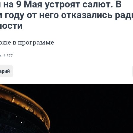
 на 9 Мая устроят салют. В
году от него отказались рад
ности
тоже в программе
6 577
арий