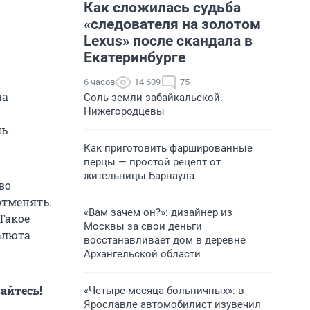
Как сложилась судьба
«следователя на золотом
Lexus» после скандала в
Екатеринбурге
6 часов
14 609
75
на
Соль земли забайкальской.
Нижегородцевы
ль
Как приготовить фаршированные
перцы — простой рецепт от
жительницы Барнаула
во
отменять.
«Вам зачем он?»: дизайнер из
 Такое
Москвы за свои деньги
салюта
восстанавливает дом в деревне
Архангельской области
айтесь!
«Четыре месяца больничных»: в
Ярославле автомобилист изувечил