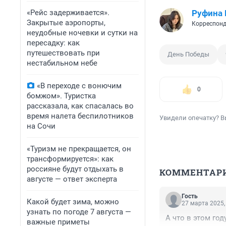
«Рейс задерживается».
Руфина
Закрытые аэропорты,
Корреспонд
неудобные ночевки и сутки на
пересадку: как
путешествовать при
День Победы
нестабильном небе
«В переходе с вонючим
0
бомжом». Туристка
рассказала, как спасалась во
время налета беспилотников
Увидели опечатку? В
на Сочи
«Туризм не прекращается, он
трансформируется»: как
россияне будут отдыхать в
КОММЕНТАР
августе — ответ эксперта
Гость
Какой будет зима, можно
27 марта 2025,
узнать по погоде 7 августа —
А что в этом го
важные приметы