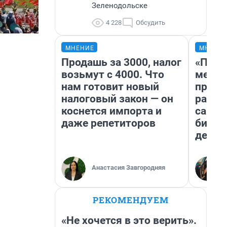
Зеленодольске
4 228
Обсудить
МНЕНИЕ
МНЕНИ
Продашь за 3000, налог
«Поку
возьмут с 4000. Что
мешке
нам готовит новый
предп
налоговый закон — он
расска
коснется импорта и
самом
даже репетиторов
бизне
дешев
Анастасия Завгородняя
РЕКОМЕНДУЕМ
«Не хочется в это верить».