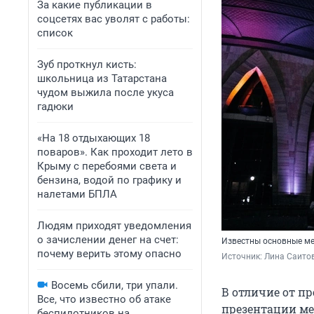
За какие публикации в
соцсетях вас уволят с работы:
список
Зуб проткнул кисть:
школьница из Татарстана
чудом выжила после укуса
гадюки
«На 18 отдыхающих 18
поваров». Как проходит лето в
Крыму с перебоями света и
бензина, водой по графику и
налетами БПЛА
Людям приходят уведомления
о зачислении денег на счет:
Известны основные ме
почему верить этому опасно
Источник: 
Лина Саитов
Восемь сбили, три упали.
В отличие от пр
Все, что известно об атаке
презентации ме
беспилотников на