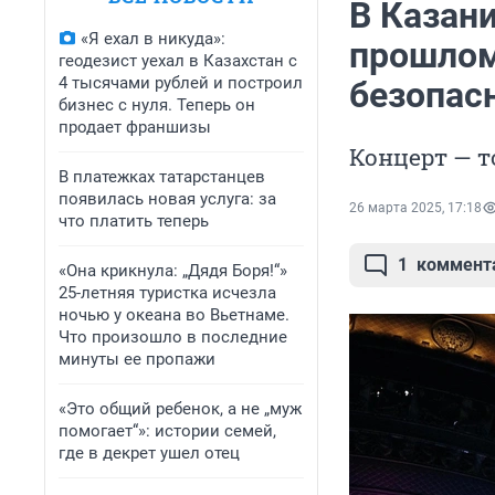
В Казани
«Я ехал в никуда»:
прошлом 
геодезист уехал в Казахстан с
4 тысячами рублей и построил
безопас
бизнес с нуля. Теперь он
продает франшизы
Концерт — 
В платежках татарстанцев
появилась новая услуга: за
26 марта 2025, 17:18
что платить теперь
1
коммент
«Она крикнула: „Дядя Боря!“»
25-летняя туристка исчезла
ночью у океана во Вьетнаме.
Что произошло в последние
минуты ее пропажи
«Это общий ребенок, а не „муж
помогает“»: истории семей,
где в декрет ушел отец