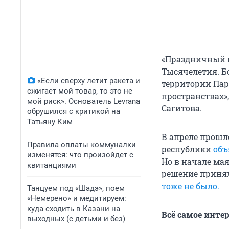
«Праздничный п
Тысячелетия. Б
«Если сверху летит ракета и
территории Пар
сжигает мой товар, то это не
пространствах»
мой риск». Основатель Levrana
Сагитова.
обрушился с критикой на
Татьяну Ким
В апреле прошл
Правила оплаты коммуналки
республики
объ
изменятся: что произойдет с
Но в начале мая
квитанциями
решение приняли
тоже не было.
Танцуем под «Шадэ», поем
«Немерено» и медитируем:
куда сходить в Казани на
Всё самое инте
выходных (с детьми и без)