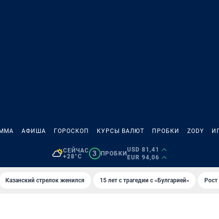
АММА
АФИША
ГОРОСКОП
КУРСЫ ВАЛЮТ
ПРОБКИ
ZODY
И
USD 81,41
СЕЙЧАС
3
ПРОБКИ
+28°C
EUR 94,06
Казанский стрелок женился
15 лет с трагедии с «Булгарией»
Рост 