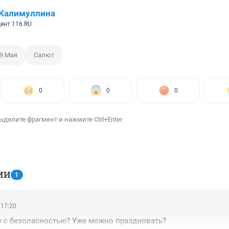
 Калимуллина
ент 116.RU
9 Мая
Салют
0
0
0
ыделите фрагмент и нажмите Ctrl+Enter
ИИ
1
 17:20
ду с безопасностью? Уже можно праздновать?