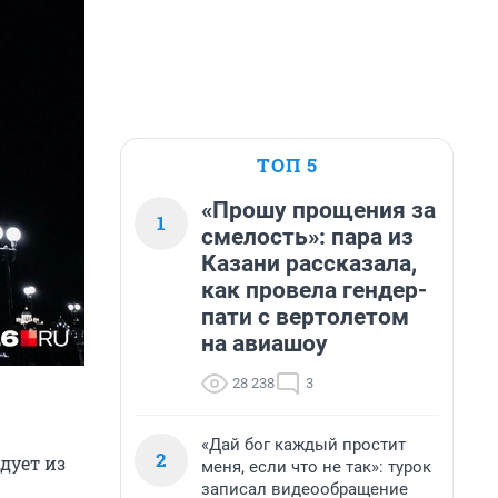
ТОП 5
«Прошу прощения за
1
смелость»: пара из
Казани рассказала,
как провела гендер-
пати с вертолетом
на авиашоу
28 238
3
«Дай бог каждый простит
2
дует из
меня, если что не так»: турок
записал видеообращение