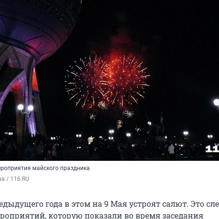
роприятия майского праздника
а / 116.RU
едыдущего года в этом на 9 Мая устроят салют. Это сле
роприятий, которую показали во время заседания