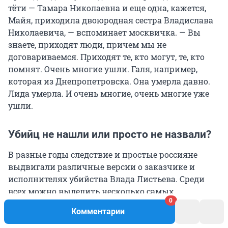
тёти — Тамара Николаевна и еще одна, кажется,
Майя, приходила двоюродная сестра Владислава
Николаевича, — вспоминает москвичка. — Вы
знаете, приходят люди, причем мы не
договариваемся. Приходят те, кто могут, те, кто
помнят. Очень многие ушли. Галя, например,
которая из Днепропетровска. Она умерла давно.
Лида умерла. И очень многие, очень многие уже
ушли.
Убийц не нашли или просто не назвали?
В разные годы следствие и простые россияне
выдвигали различные версии о заказчике и
исполнителях убийства Влада Листьева. Среди
всех можно выделить несколько самых
0
популярных. Первая — нынешний депутат
Комментарии
Госдумы, а в 1994 году президент компании
«Реклама-холдинг» Сергей Лисовский.