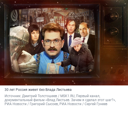
30 лет Россия живет без Влада Листьева
Источник: 
Дмитрий Толстошеев / MSK1.RU, Первый канал, 
документальный фильм «Влад Листьев. Зачем я сделал этот шаг?», 
РИА Новости / Григорий Сысоев, РИА Новости / Сергей Гунеев