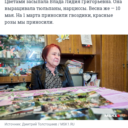
Цветами засыпала Влада Лидия Григорьевна. Она
выращивала тюльпаны, нарциссы. Весна же — 10
мая. На 1 марта приносили гвоздики, красные
розы мы приносили.
Источник: 
Дмитрий Толстошеев / MSK1.RU