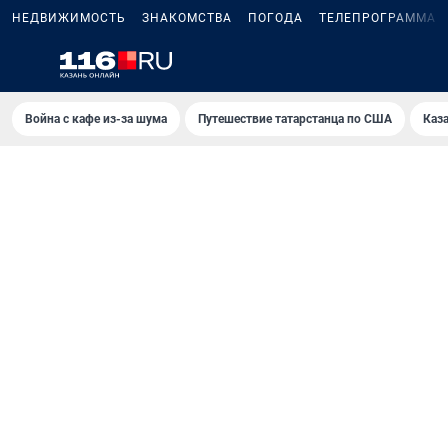
НЕДВИЖИМОСТЬ
ЗНАКОМСТВА
ПОГОДА
ТЕЛЕПРОГРАММА
Война с кафе из-за шума
Путешествие татарстанца по США
Каз