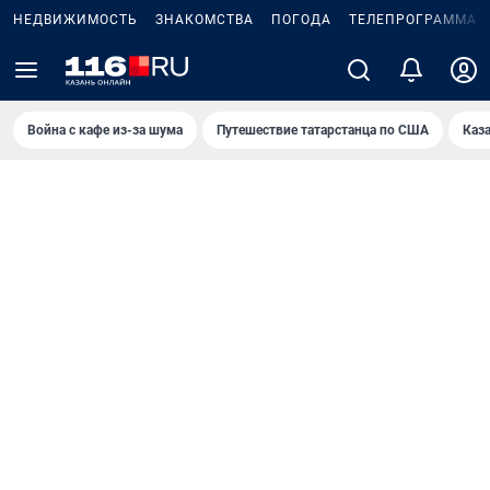
НЕДВИЖИМОСТЬ
ЗНАКОМСТВА
ПОГОДА
ТЕЛЕПРОГРАММА
Война с кафе из-за шума
Путешествие татарстанца по США
Каз