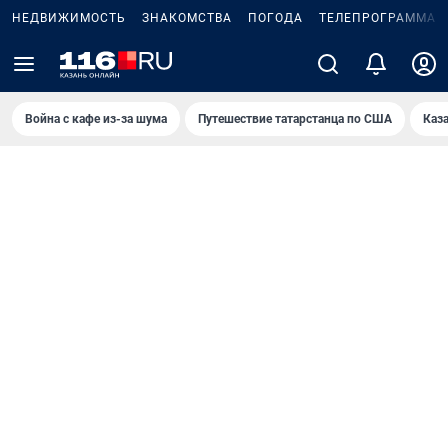
НЕДВИЖИМОСТЬ
ЗНАКОМСТВА
ПОГОДА
ТЕЛЕПРОГРАММА
Война с кафе из-за шума
Путешествие татарстанца по США
Каз