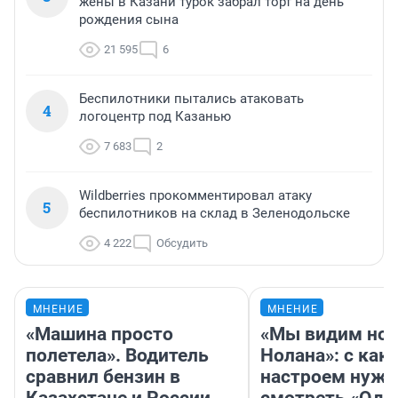
жены в Казани турок забрал торт на день
рождения сына
21 595
6
Беспилотники пытались атаковать
4
логоцентр под Казанью
7 683
2
Wildberries прокомментировал атаку
5
беспилотников на склад в Зеленодольске
4 222
Обсудить
МНЕНИЕ
МНЕНИЕ
«Машина просто
«Мы видим нов
полетела». Водитель
Нолана»: с как
сравнил бензин в
настроем нужн
Казахстане и России
смотреть «Оди