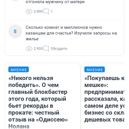
отгоняла мужчину от матери
3 890
1
Сколько комнат и миллионов нужно
5
казанцам для счастья? Изучили запросы на
жилье
2 933
Обсудить
МНЕНИЕ
МНЕНИЕ
«Никого нельзя
«Покупаешь ко
победить». О чем
мешке»:
главный блокбастер
предпринимат
этого года, который
рассказала, как
бьет рекорды в
самом деле ус
прокате: честный
бизнес со скл
отзыв на «Одиссею»
дешевых това
Нолана