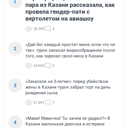
1
пара из Казани рассказала, как
провела гендер-пати с
вертолетом на авиашоу
28 305
3
«Дай бог каждый простит меня, если что не
2
так»: турок записал видеообращение после
того, как зарезал свою жену в Казани
24 662
2
«Заказали на 3-летие»: перед убийством
3
жены в Казани турок забрал торт на день
рождения сына
21 691
7
«Мама! Мамочка! Ты зачем ее ударил?» В
4
Казани маленькая девочка в истерике