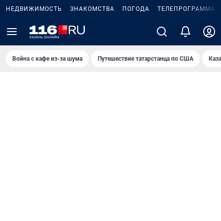
НЕДВИЖИМОСТЬ
ЗНАКОМСТВА
ПОГОДА
ТЕЛЕПРОГРАММА
Война с кафе из-за шума
Путешествие татарстанца по США
Каз