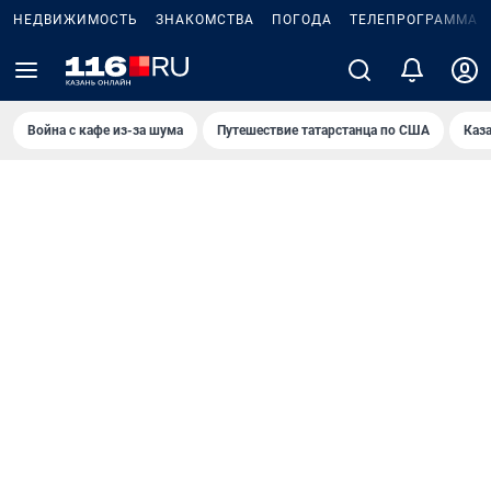
НЕДВИЖИМОСТЬ
ЗНАКОМСТВА
ПОГОДА
ТЕЛЕПРОГРАММА
Война с кафе из-за шума
Путешествие татарстанца по США
Каз