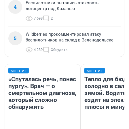
Беспилотники пытались атаковать
4
логоцентр под Казанью
7 698
2
Wildberries прокомментировал атаку
5
беспилотников на склад в Зеленодольске
4 239
Обсудить
МНЕНИЕ
МНЕНИЕ
«Спуталась речь, понес
Тепло для бюд
пургу». Врач — о
холодно в сало
смертельном диагнозе,
зимой. Водител
который сложно
ездит на элект
обнаружить
плюсы и мину