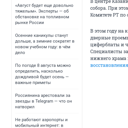
В центре Казан
«Август будет еще довольно
собора. При эт
тяжелым». Эксперты — об
Комитете РТ по 
обстановке на топливном
рынке России
В этом году на
Осенние каникулы станут
дверные проемы
дольше, а зимние сократят в
циферблаты и ч
новом учебном году: в чём
Специалисты за
дело
нижнего храма 
восстановления
По погоде 8 августа можно
определить, насколько
дождливой будет осень —
важные приметы
Россиянина арестовали за
звезды в Telegram — что он
натворил
Не работают аэропорты и
мобильный интернет: в