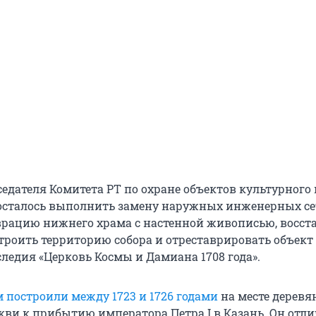
седателя Комитета РТ по охране объектов культурного
осталось выполнить замену наружных инженерных се
врацию нижнего храма с настенной живописью, восст
строить территорию собора и отреставрировать объект
ледия «Церковь Космы и Дамиана 1708 года».
 построили между 1723 и 1726 годами
на месте деревя
кви к прибытию императора Петра I в Казань. Он отли