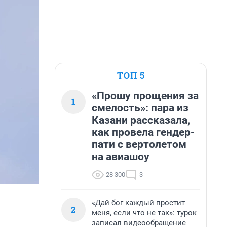
ТОП 5
«Прошу прощения за
1
смелость»: пара из
Казани рассказала,
как провела гендер-
пати с вертолетом
на авиашоу
28 300
3
«Дай бог каждый простит
2
меня, если что не так»: турок
записал видеообращение