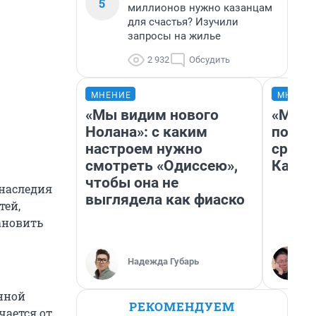
5
миллионов нужно казанцам
для счастья? Изучили
запросы на жилье
2 932
Обсудить
МНЕНИЕ
МНЕНИ
«Мы видим нового
«Маши
Нолана»: с каким
полет
настроем нужно
сравн
смотреть «Одиссею»,
Казах
чтобы она не
 наследия
выглядела как фиаско
тей,
ановить
Надежда Губарь
нной
РЕКОМЕНДУЕМ
чается от