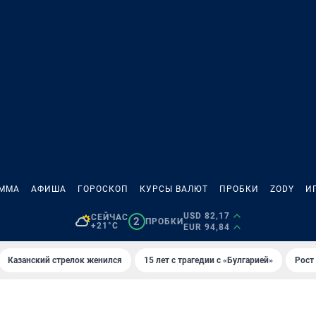
АММА
АФИША
ГОРОСКОП
КУРСЫ ВАЛЮТ
ПРОБКИ
ZODY
И
USD 82,17
СЕЙЧАС
2
ПРОБКИ
+21°C
EUR 94,84
Казанский стрелок женился
15 лет с трагедии с «Булгарией»
Рост 