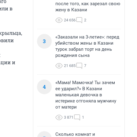
ого
после того, как зарезал свою
или в
жену в Казани
24 656
2
 крыльца,
«Заказали на 3-летие»: перед
овили
3
убийством жены в Казани
турок забрал торт на день
и
рождения сына
ации и
21 685
7
«Мама! Мамочка! Ты зачем
4
ее ударил?» В Казани
маленькая девочка в
истерике отгоняла мужчину
от матери
3 871
1
Сколько комнат и