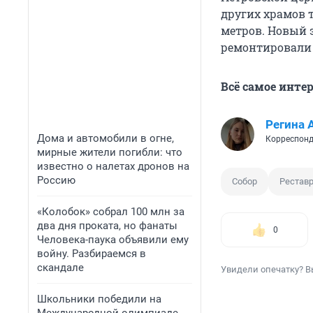
других храмов т
метров. Новый э
ремонтировали 
Всё самое инте
Регина 
Дома и автомобили в огне,
Корреспонд
мирные жители погибли: что
известно о налетах дронов на
Россию
Собор
Рестав
«Колобок» собрал 100 млн за
два дня проката, но фанаты
0
Человека-паука объявили ему
войну. Разбираемся в
скандале
Увидели опечатку? В
Школьники победили на