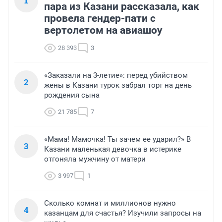
1
пара из Казани рассказала, как
провела гендер-пати с
вертолетом на авиашоу
28 393
3
«Заказали на 3-летие»: перед убийством
2
жены в Казани турок забрал торт на день
рождения сына
21 785
7
«Мама! Мамочка! Ты зачем ее ударил?» В
3
Казани маленькая девочка в истерике
отгоняла мужчину от матери
3 997
1
Сколько комнат и миллионов нужно
4
казанцам для счастья? Изучили запросы на