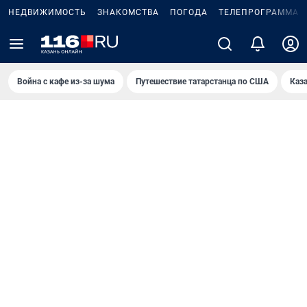
НЕДВИЖИМОСТЬ
ЗНАКОМСТВА
ПОГОДА
ТЕЛЕПРОГРАММА
Война с кафе из-за шума
Путешествие татарстанца по США
Каз