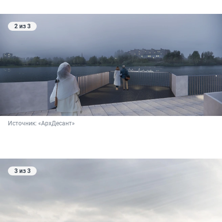
2 из 3
Источник: 
«АрхДесант»
3 из 3