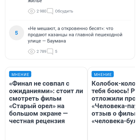
жилье
2 980
Обсудить
«Не мешают, а откровенно бесят»: что
5
продают казанцы на главной пешеходной
улице — Баумана
2 789
5
МНЕНИЕ
МНЕНИЕ
«Финал не совпал с
Колобок-колобо
ожиданиями»: стоит ли
тебя боюсь! Ра
смотреть фильм
отложили прок
«Старый орел» на
«Человека-пау
большом экране —
отзыв о фильм
честная рецензия
«человека-бул