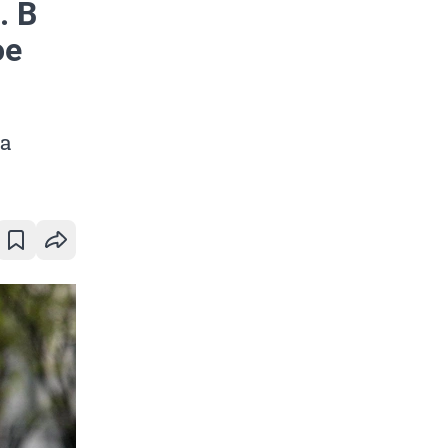
. В
ое
та