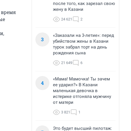
после того, как зарезал свою
жену в Казани
 время
ые
24 621
2
и,
«Заказали на 3-летие»: перед
3
убийством жены в Казани
турок забрал торт на день
рождения сына
21 649
6
«Мама! Мамочка! Ты зачем
4
ее ударил?» В Казани
маленькая девочка в
истерике отгоняла мужчину
от матери
3 821
1
Это будет высший пилотаж: