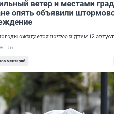
ильный ветер и местами град
ане опять объявили штормов
еждение
огоды ожидается ночью и днем 12 авгус
1 744
 комментарий