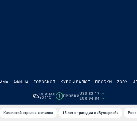
АММА
АФИША
ГОРОСКОП
КУРСЫ ВАЛЮТ
ПРОБКИ
ZODY
И
USD 82,17
СЕЙЧАС
1
ПРОБКИ
+22°C
EUR 94,84
Казанский стрелок женился
15 лет с трагедии с «Булгарией»
Рост 