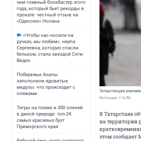
чем главный блокбастер этого
года, который бьет рекорды в
прокате: честный отзыв на
«Одиссею» Нолана
«Чтобы нас носили на
ручках, мы любим»: нерпа
Сергеевна, которую спасли
бельком, стала звездой Сети.
Видео
Побережье Анапы
заполонили ядовитые
медузы: что происходит с
Татарстанцам рекомен
пляжами
Источник: 
116.RU
Тигры на пляже и 300 оленей
В Татарстане о
в дикой природе: топ-24
самых красивых бухт
на территории 
Приморского края
кратковременны
этом сообщает 
Рабочий день хотят сократить,