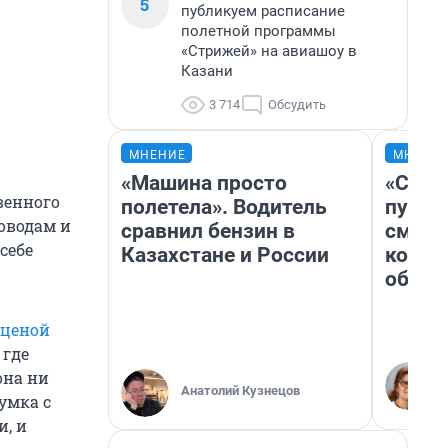
5
публикуем расписание
полетной программы
«Стрижей» на авиашоу в
Казани
3 714
Обсудить
МНЕНИЕ
МНЕНИ
«Машина просто
«Спут
венного
полетела». Водитель
пургу»
оводам и
сравнил бензин в
смерт
себе
Казахстане и России
котор
обнар
 ценой
 где
она ни
Анатолий Кузнецов
умка с
и, и