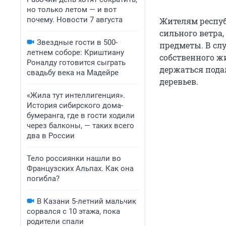
но только летом — и вот
почему. Новости 7 августа
Жителям респуб
сильного ветра,
Звездные гости в 500-
предметы. В слу
летнем соборе: Криштиану
собственного ж
Роналду готовится сыграть
держаться пода
свадьбу века на Мадейре
деревьев.
«Жила тут интеллигенция».
История сибирского дома-
бумеранга, где в гости ходили
через балконы, — таких всего
два в России
Тело россиянки нашли во
Французских Альпах. Как она
погибла?
В Казани 5-летний мальчик
сорвался с 10 этажа, пока
родители спали