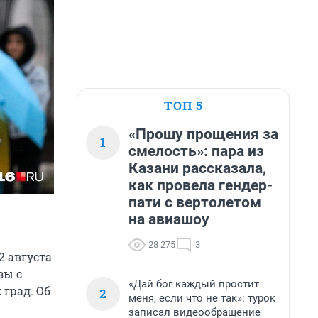
ТОП 5
«Прошу прощения за
1
смелость»: пара из
Казани рассказала,
как провела гендер-
пати с вертолетом
на авиашоу
28 275
3
2 августа
зы с
«Дай бог каждый простит
град. Об
2
меня, если что не так»: турок
записал видеообращение