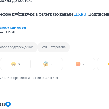
окла до костей.
ресное публикуем в телеграм-канале
116.RU
. Подписыв
амсутдинова
ент 116.RU
овое предупреждение
МЧС Татарстана
0
0
0
ыделите фрагмент и нажмите Ctrl+Enter
ИИ
0