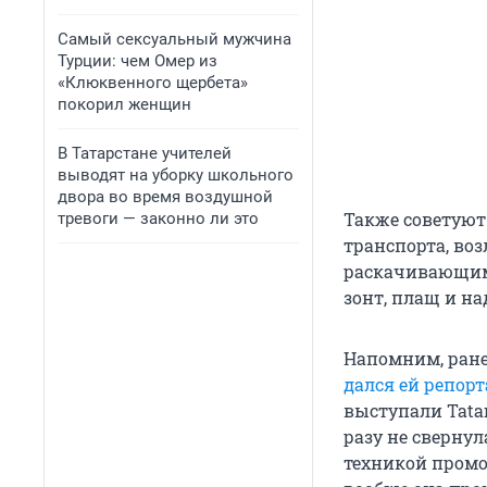
Самый сексуальный мужчина
Турции: чем Омер из
«Клюквенного щербета»
покорил женщин
В Татарстане учителей
выводят на уборку школьного
двора во время воздушной
Также советуют 
тревоги — законно ли это
транспорта, во
раскачивающимс
зонт, плащ и на
Напомним, ране
дался ей репор
выступали Tata
разу не свернул
техникой промо