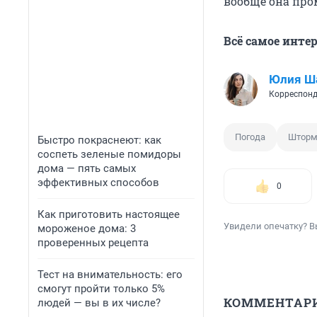
вообще она пром
Всё самое инте
Юлия Ш
Корреспонд
Погода
Шторм
Быстро покраснеют: как
соспеть зеленые помидоры
дома — пять самых
эффективных способов
0
Как приготовить настоящее
Увидели опечатку? В
мороженое дома: 3
проверенных рецепта
Тест на внимательность: его
смогут пройти только 5%
КОММЕНТАР
людей — вы в их числе?