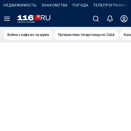
НЕДВИЖИМОСТЬ
ЗНАКОМСТВА
ПОГОДА
ТЕЛЕПРОГРАММА
Война с кафе из-за шума
Путешествие татарстанца по США
Каз