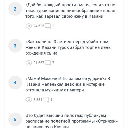
«Дай бог каждый простит меня, если что не
2
так»: турок записал видеообращение после
того, как зарезал свою жену в Казани
24 626
2
«Заказали на 3-летие»: перед убийством
3
жены в Казани турок забрал торт на день
рождения сына
21 657
7
«Мама! Мамочка! Ты зачем ее ударил?» В
4
Казани маленькая девочка в истерике
отгоняла мужчину от матери
3 831
1
Это будет высший пилотаж: публикуем
5
расписание полетной программы «Стрижей»
на авиашоу в Казани