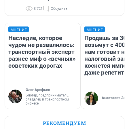
3 721
Обсудить
МНЕНИЕ
МНЕНИЕ
Наследие, которое
Продашь за 300
чудом не развалилось:
возьмут с 4000
транспортный эксперт
нам готовит н
разнес миф о «вечных»
налоговый зако
советских дорогах
коснется импор
даже репетито
Олег Арефьев
Блогер, предприниматель,
Анастасия Зав
владелец в транспортном
бизнесе
РЕКОМЕНДУЕМ