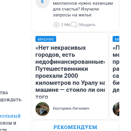
5
миллионов нужно казанцам
для счастья? Изучили
запросы на жилье
2 946
Обсудить
МНЕНИЕ
МНЕНИ
«Нет некрасивых
«Поку
городов, есть
мешке
недофинансированные».
предп
Путешественники
расска
проехали 2000
самом
километров по Уралу на
бизне
машине — стоило ли оно
дешев
тва
того
одождать.
Екатерина Литкевич
кольный
тоном и
РЕКОМЕНДУЕМ
сте.