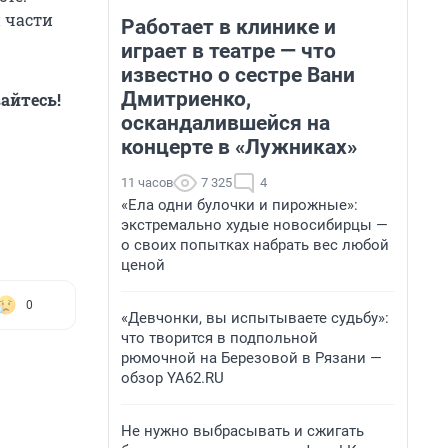
 части
Работает в клинике и
играет в театре — что
известно о сестре Вани
Дмитриенко,
айтесь!
оскандалившейся на
концерте в «Лужниках»
11 часов
7 325
4
«Ела одни булочки и пирожные»:
экстремально худые новосибирцы —
о своих попытках набрать вес любой
ценой
0
«Девчонки, вы испытываете судьбу»:
что творится в подпольной
рюмочной на Березовой в Рязани —
обзор YA62.RU
Не нужно выбрасывать и сжигать