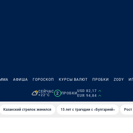
АММА
АФИША
ГОРОСКОП
КУРСЫ ВАЛЮТ
ПРОБКИ
ZODY
И
USD 82,17
СЕЙЧАС
2
ПРОБКИ
+22°C
EUR 94,84
Казанский стрелок женился
15 лет с трагедии с «Булгарией»
Рост 