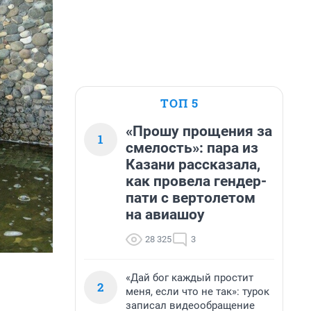
ТОП 5
«Прошу прощения за
1
смелость»: пара из
Казани рассказала,
как провела гендер-
пати с вертолетом
на авиашоу
28 325
3
«Дай бог каждый простит
2
меня, если что не так»: турок
записал видеообращение