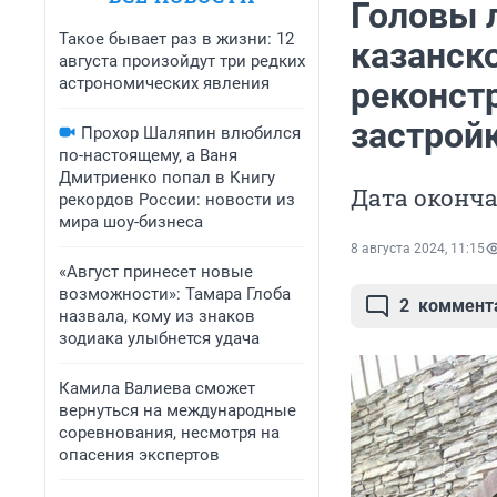
Головы 
Такое бывает раз в жизни: 12
казанск
августа произойдут три редких
астрономических явления
реконст
застрой
Прохор Шаляпин влюбился
по-настоящему, а Ваня
Дмитриенко попал в Книгу
Дата оконча
рекордов России: новости из
мира шоу-бизнеса
8 августа 2024, 11:15
«Август принесет новые
возможности»: Тамара Глоба
2
коммент
назвала, кому из знаков
зодиака улыбнется удача
Камила Валиева сможет
вернуться на международные
соревнования, несмотря на
опасения экспертов