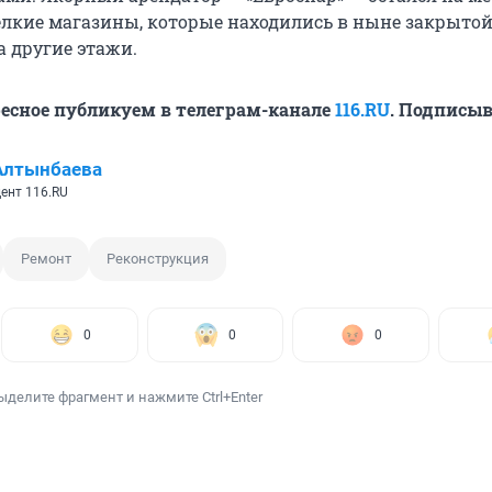
елкие магазины, которые находились в ныне закрытой
а другие этажи.
ресное публикуем в телеграм-канале
116.RU
. Подписыв
Алтынбаева
ент 116.RU
Ремонт
Реконструкция
0
0
0
ыделите фрагмент и нажмите Ctrl+Enter