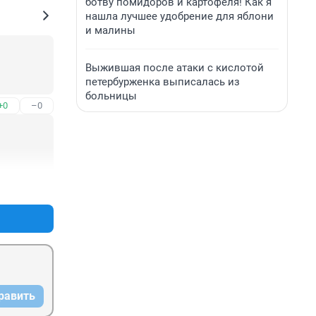
ботву помидоров и картофеля! Как я
нашла лучшее удобрение для яблони
и малины
Выжившая после атаки с кислотой
петербурженка выписалась из
больницы
+0
–0
+0
–0
равить