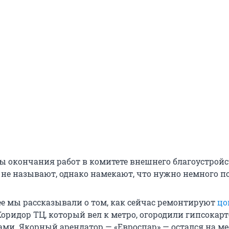
ы окончания работ в комитете внешнего благоустройс
о не называют, однако намекают, что нужно немного п
е мы рассказывали о том, как сейчас ремонтируют
цо
 Коридор ТЦ, который вел к метро, огородили гипсокар
ми. Якорный арендатор — «Евроспар» — остался на ме