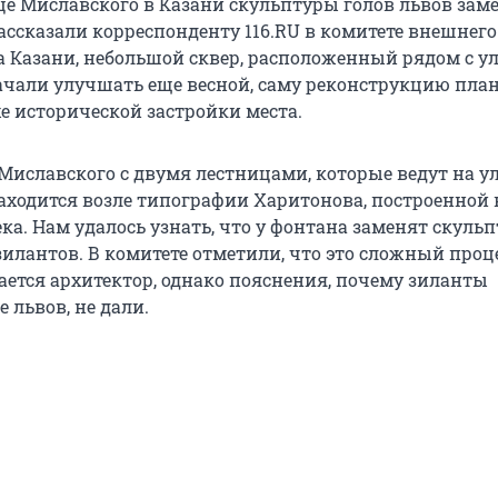
ице Миславского в Казани скульптуры голов львов зам
ассказали корреспонденту 116.RU в комитете внешнего
а Казани, небольшой сквер, расположенный рядом с у
ачали улучшать еще весной, саму реконструкцию пла
е исторической застройки места.
 Миславского с двумя лестницами, которые ведут на у
аходится возле типографии Харитонова, построенной 
ка. Нам удалось узнать, что у фонтана заменят скуль
зилантов. В комитете отметили, что это сложный проце
ется архитектор, однако пояснения, почему зиланты
 львов, не дали.