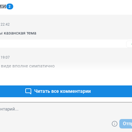
ИИ
2
 22:42
ы казанская тема
 19:07
 виде вполне симпатично
Читать все комментарии
Отп