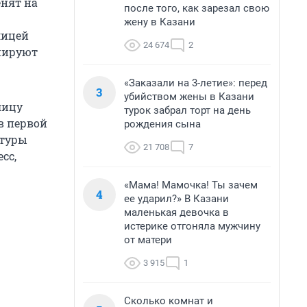
енят на
после того, как зарезал свою
жену в Казани
лицей
24 674
2
нируют
«Заказали на 3-летие»: перед
3
убийством жены в Казани
лицу
турок забрал торт на день
в первой
рождения сына
птуры
21 708
7
сс,
«Мама! Мамочка! Ты зачем
4
ее ударил?» В Казани
маленькая девочка в
истерике отгоняла мужчину
от матери
3 915
1
Сколько комнат и