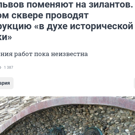
львов поменяют на зилантов.
ом сквере проводят
рукцию «в духе исторической
ки»
ния работ пока неизвестна
1 387
ария