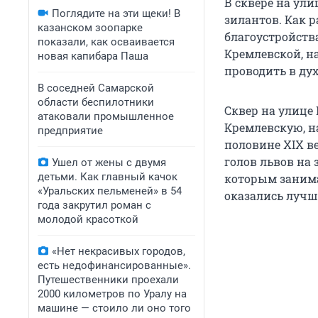
В сквере на ул
Поглядите на эти щеки! В
зилантов. Как р
казанском зоопарке
благоустройств
показали, как осваивается
Кремлевской, н
новая капибара Паша
проводить в дух
В соседней Самарской
области беспилотники
Сквер на улице
атаковали промышленное
Кремлевскую, н
предприятие
половине XIX ве
голов львов на 
Ушел от жены с двумя
детьми. Как главный качок
которым занима
«Уральских пельменей» в 54
оказались лучше
года закрутил роман с
молодой красоткой
«Нет некрасивых городов,
есть недофинансированные».
Путешественники проехали
2000 километров по Уралу на
машине — стоило ли оно того