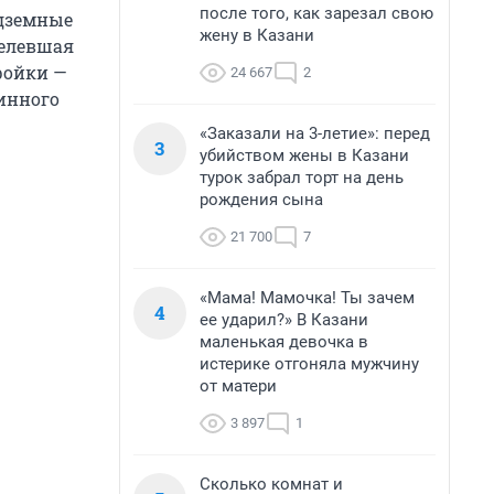
после того, как зарезал свою
одземные
жену в Казани
целевшая
ройки —
24 667
2
инного
«Заказали на 3-летие»: перед
3
убийством жены в Казани
турок забрал торт на день
рождения сына
21 700
7
«Мама! Мамочка! Ты зачем
4
ее ударил?» В Казани
маленькая девочка в
истерике отгоняла мужчину
от матери
3 897
1
Сколько комнат и