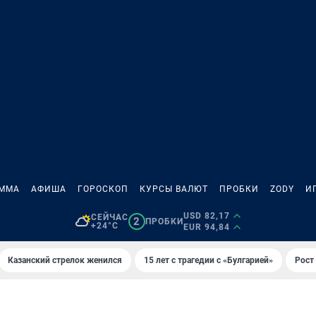
АММА
АФИША
ГОРОСКОП
КУРСЫ ВАЛЮТ
ПРОБКИ
ZODY
И
USD 82,17
СЕЙЧАС
2
ПРОБКИ
+24°C
EUR 94,84
Казанский стрелок женился
15 лет с трагедии с «Булгарией»
Рост 