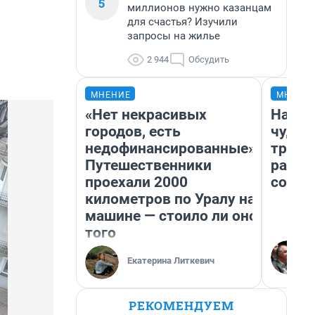
5
миллионов нужно казанцам
для счастья? Изучили
запросы на жилье
2 944
Обсудить
МНЕНИЕ
МНЕНИ
«Нет некрасивых
Насле
городов, есть
чудом
недофинансированные».
транс
Путешественники
разне
проехали 2000
совет
километров по Уралу на
машине — стоило ли оно
того
Екатерина Литкевич
РЕКОМЕНДУЕМ