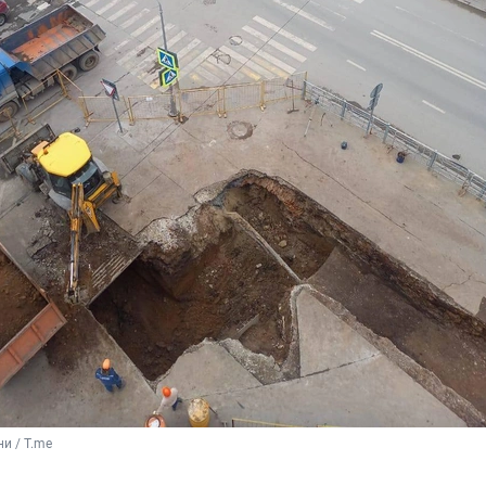
и / T.me