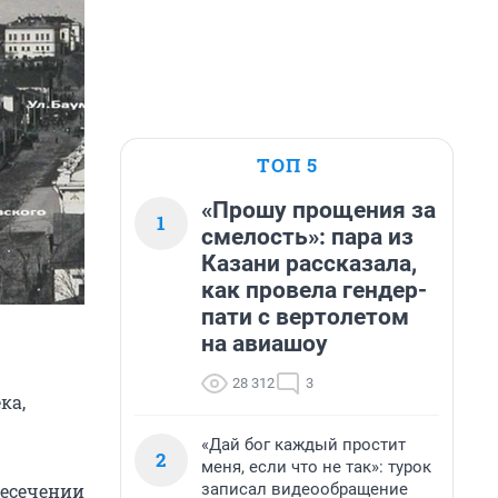
ТОП 5
«Прошу прощения за
1
смелость»: пара из
Казани рассказала,
как провела гендер-
пати с вертолетом
на авиашоу
28 312
3
ка,
«Дай бог каждый простит
2
меня, если что не так»: турок
записал видеообращение
ресечении