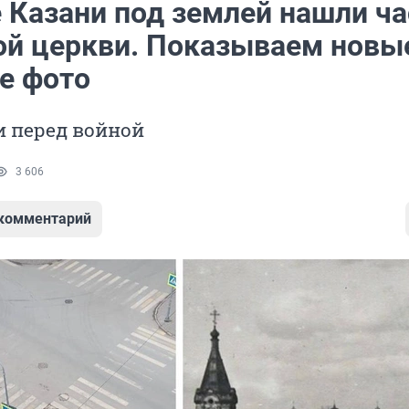
е Казани под землей нашли ча
ой церкви. Показываем новы
е фото
и перед войной
3 606
 комментарий