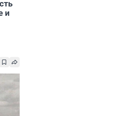
сть
е и