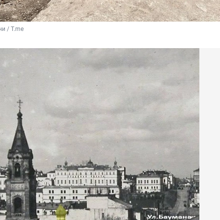
и / T.me