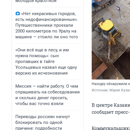
молодой красоткой
«Нет некрасивых городов,
есть недофинансированные».
Путешественники проехали
2000 километров по Уралу на
машине — стоило ли оно того
«Они всё еще в лесу, и им
нужна помощь»: сын
пропавших в тайге
Усольцевых назвал еще одну
версию их исчезновения
Находку обнаружили н
Миссия — найти работу. О чем
Источник: 
Мэрия Казан
спрашивать на собеседовании
и сколько денег просить,
чтобы вас точно взяли
В центре Казан
сообщает пресс
Переводы россиян начнут
блокировать по одной
Коммунальщики 
причине: подробности