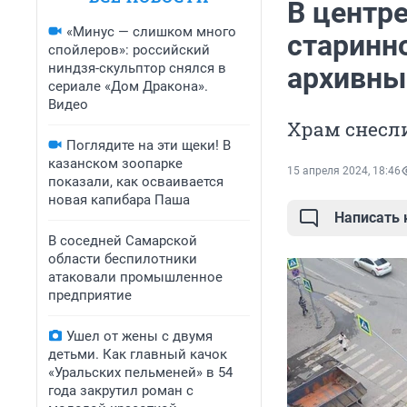
В центр
«Минус — слишком много
старинн
спойлеров»: российский
ниндзя-скульптор снялся в
архивны
сериале «Дом Дракона».
Видео
Храм снесл
Поглядите на эти щеки! В
казанском зоопарке
15 апреля 2024, 18:46
показали, как осваивается
новая капибара Паша
Написать
В соседней Самарской
области беспилотники
атаковали промышленное
предприятие
Ушел от жены с двумя
детьми. Как главный качок
«Уральских пельменей» в 54
года закрутил роман с