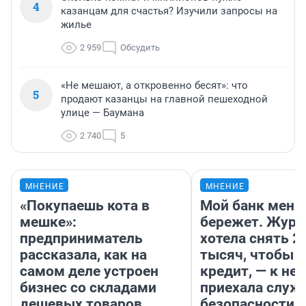
4
казанцам для счастья? Изучили запросы на
жилье
2 959
Обсудить
«Не мешают, а откровенно бесят»: что
5
продают казанцы на главной пешеходной
улице — Баумана
2 740
5
МНЕНИЕ
МНЕНИЕ
«Покупаешь кота в
Мой банк меня
мешке»:
бережет. Журн
предприниматель
хотела снять 2
рассказала, как на
тысяч, чтобы п
самом деле устроен
кредит, — к не
бизнес со складами
приехала служ
дешевых товаров
безопасности