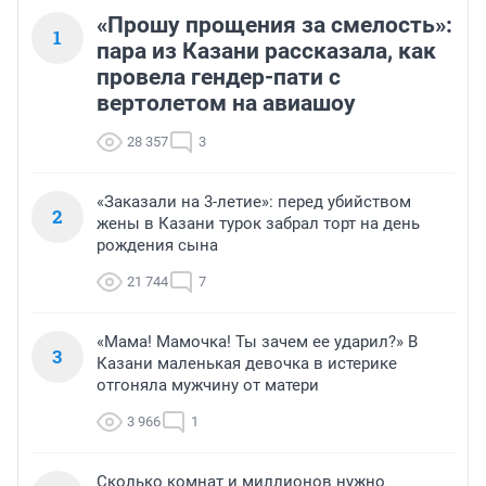
«Прошу прощения за смелость»:
1
пара из Казани рассказала, как
провела гендер-пати с
вертолетом на авиашоу
28 357
3
«Заказали на 3-летие»: перед убийством
2
жены в Казани турок забрал торт на день
рождения сына
21 744
7
«Мама! Мамочка! Ты зачем ее ударил?» В
3
Казани маленькая девочка в истерике
отгоняла мужчину от матери
3 966
1
Сколько комнат и миллионов нужно