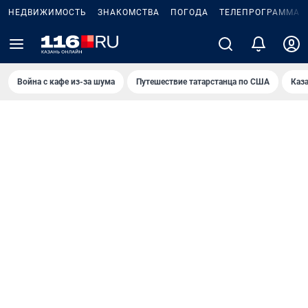
НЕДВИЖИМОСТЬ
ЗНАКОМСТВА
ПОГОДА
ТЕЛЕПРОГРАММА
Война с кафе из-за шума
Путешествие татарстанца по США
Каз