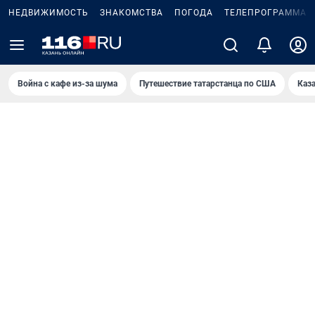
НЕДВИЖИМОСТЬ
ЗНАКОМСТВА
ПОГОДА
ТЕЛЕПРОГРАММА
Война с кафе из-за шума
Путешествие татарстанца по США
Каз