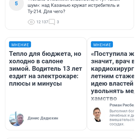
5
шум»: над Казанью кружат истребитель и
Ту-214. Для чего?
12 137
3
МНЕНИЕ
МНЕНИЕ
Тепло для бюджета, но
«Поступила жа
холодно в салоне
значит, врач в
зимой. Водитель 13 лет
кардиохирург с
ездит на электрокаре:
летним стажем
плюсы и минусы
идею властей
увольнять мед
хамство
Роман Рисберг
Выполнил более
лечебных и диа
Денис Дедюхин
вмешательств н
сосудах.