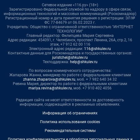
Сетевое издание «116.ру» (18+)
Зарегистрировано Федеральной службой по надзору в сфере связи,
информационных технологий и массовых коммуникаций (Роскомнадзор)
Регистрационный номер и дата принятия решения о регистрации: ЭЛ №
ФС 77-84679 от 06.02.2023 г.
Учредитель: Общество с ограниченной ответственностью "ИНТЕРНЕТ
ТЕХНОЛОГИИ"
Главный редактор: Филипцева Мария Сергеевна
Адрес редакции: 454091, г. Челябинск, проспект Ленина, 26А, стр.2, 16
этаж, +7 912 62 00 116
Электронный адрес редакции:
116@shkulev.ru
Контактные данные для Роскомнадзора и государственных органов:
juristchel@shkulev.ru
Техподдержка:
help@shkulev.ru
По вопросам коммерческого сотрудничества:
Жапарова Жанна, менеджер по работе с федеральными клиентами
zhanna.zhaparova@shkulev.ru
, моб. + 7 982 640 34 32
Ревина Мария, директор по работе с федеральными клиентами
mariya.revina@shkulev.ru
, моб. +7 910 402 4056
Редакция сайта не несет ответственности за достоверность
информации, содержащейся в рекламных объявлениях.
Информация об ограничениях
Политика использования cookies
Рекомендательные системы
Политика конфиденциальности и обработки персональных данных и