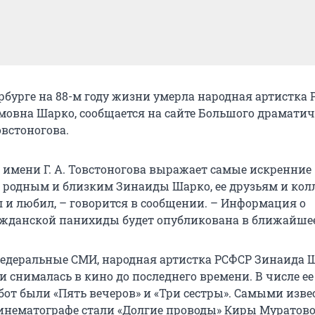
ербурге на 88-м году жизни умерла народная артистка 
овна Шарко, сообщается на сайте Большого драматич
овстоногова.
 имени Г. А. Товстоногова выражает самые искренние
 родным и близким Зинаиды Шарко, ее друзьям и кол
ал и любил, – говорится в сообщении. – Информация о
жданской панихиды будет опубликована в ближайшее
едеральные СМИ, народная артистка РСФСР Зинаида 
 и снималась в кино до последнего времени. В числе е
бот были «Пять вечеров» и «Три сестры». Самыми изв
кинематографе стали «Долгие проводы» Киры Муратово