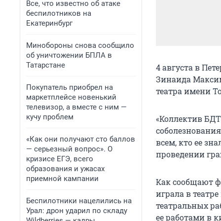
Все, что известно об атаке
беспилотников на
Екатеринбург
Минобороны снова сообщило
об уничтожении БПЛА в
Татарстане
4 августа в Пет
Зинаида Максим
Покупатель приобрел на
театра имени Т
маркетплейсе новенький
телевизор, а вместе с ним —
кучу проблем
«Коллектив БДТ
соболезнования
«Как они получают сто баллов
всем, кто ее зн
— серьезный вопрос». О
проведении гра
кризисе ЕГЭ, всего
образования и ужасах
приемной кампании
Как сообщают ф
играла в театре
Беспилотники нацелились на
театральных ра
Урал: дрон ударил по складу
ее работами в 
Wildberries — кадры