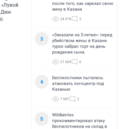
после того, как зарезал свою
, «Луной
жену в Казани
о Дню
).
24 576
2
«Заказали на 3-летие»: перед
3
убийством жены в Казани
турок забрал торт на день
рождения сына
21 604
6
Беспилотники пытались
4
атаковать логоцентр под
Казанью
7 687
2
Wildberries
5
прокомментировал атаку
беспилотников на склад в