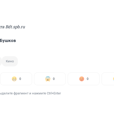
та Bdt.spb.ru
 Бушков
Кино
0
0
0
ыделите фрагмент и нажмите Ctrl+Enter