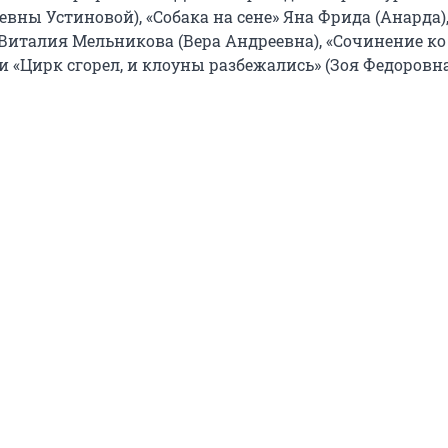
вны Устиновой), «Собака на сене» Яна Фрида (Анарда)
 Виталия Мельникова (Вера Андреевна), «Сочинение к
и «Цирк сгорел, и клоуны разбежались» (Зоя Федоровна