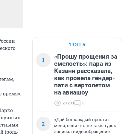
России
ТОП 5
еского
«Прошу прощения за
1
смелость»: пара из
Казани рассказала,
как провела гендер-
легам,
пати с вертолетом
на авиашоу
 время».
28 233
3
Шарко
е лучших
«Дай бог каждый простит
2
естными
меня, если что не так»: турок
й (роль
записал видеообращение