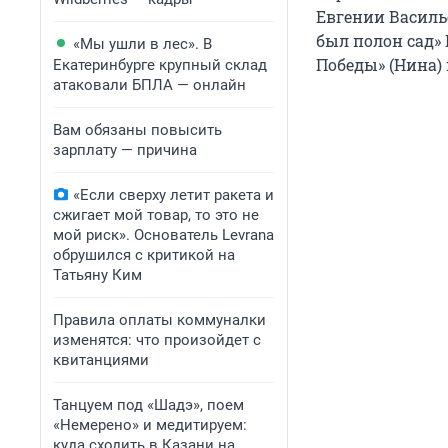
Евгении Василье
был полон сад»
«Мы ушли в лес». В
Победы» (Нина) 
Екатеринбурге крупный склад
атаковали БПЛА — онлайн
Вам обязаны повысить
зарплату — причина
«Если сверху летит ракета и
сжигает мой товар, то это не
мой риск». Основатель Levrana
обрушился с критикой на
Татьяну Ким
Правила оплаты коммуналки
изменятся: что произойдет с
квитанциями
Танцуем под «Шадэ», поем
«Немерено» и медитируем:
куда сходить в Казани на