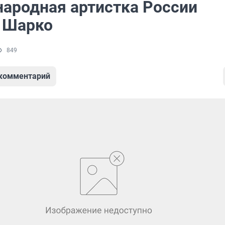
народная артистка России
 Шарко
849
 комментарий