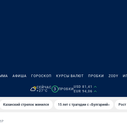
АММА
АФИША
ГОРОСКОП
КУРСЫ ВАЛЮТ
ПРОБКИ
ZODY
И
USD 81,41
СЕЙЧАС
3
ПРОБКИ
+27°C
EUR 94,06
Казанский стрелок женился
15 лет с трагедии с «Булгарией»
Рост 
ИР