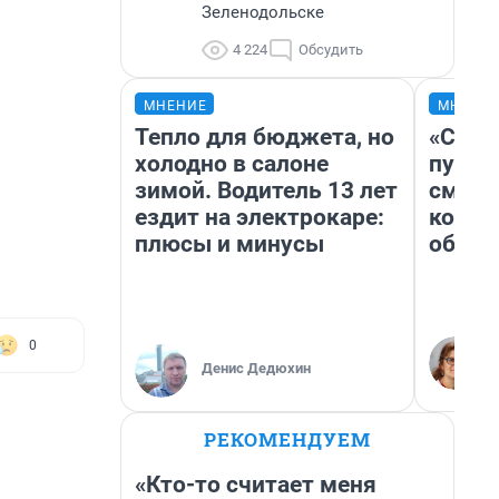
Зеленодольске
4 224
Обсудить
МНЕНИЕ
МНЕНИ
Тепло для бюджета, но
«Спут
холодно в салоне
пургу»
зимой. Водитель 13 лет
смерт
ездит на электрокаре:
котор
плюсы и минусы
обнар
0
Денис Дедюхин
РЕКОМЕНДУЕМ
«Кто-то считает меня