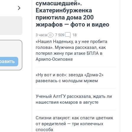
сумасшедшей».
Екатеринбурженка
приютила дома 200
жирафов — фото и видео
3 часа
7 509
18
«Нашел Наденьку, а у нее пробита
голова». Мужчина рассказал, как
потерял жену при атаке БПЛА в
Архипо-Осиповке
равить
«Ну вот и всё»: звезда «Дома-2»
развелась с молодым мужем
Ученый АлтГУ рассказала, ждать ли
нашествия комаров в августе
Слизни атакуют: как спасти цветник
от вредителей — три копеечных
способа