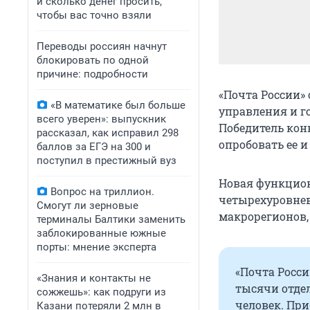
и сколько денег просить,
чтобы вас точно взяли
Переводы россиян начнут
блокировать по одной
причине: подробности
«Почта России»
«В математике был больше
управления и го
всего уверен»: выпускник
Победитель конк
рассказал, как исправил 298
опробовать ее 
баллов за ЕГЭ на 300 и
поступил в престижный вуз
Новая функцион
Вопрос на триллион.
четырехуровнев
Смогут ли зерновые
макрорегионов, 
терминалы Балтики заменить
заблокированные южные
порты: мнение эксперта
«Почта Росс
«Знания и контакты не
тысячи отдел
сожжешь»: как подруги из
человек. При
Казани потеряли 2 млн в