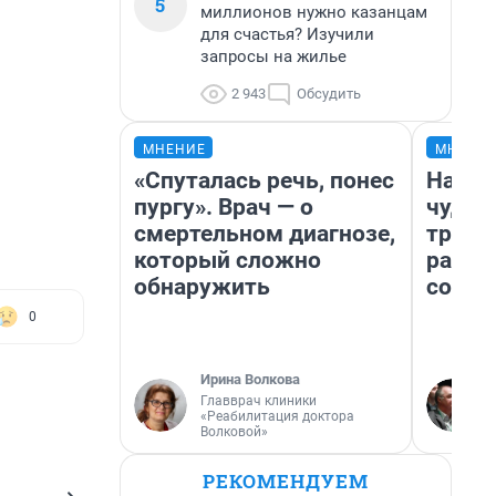
5
миллионов нужно казанцам
для счастья? Изучили
запросы на жилье
2 943
Обсудить
МНЕНИЕ
МНЕНИ
«Спуталась речь, понес
Насле
пургу». Врач — о
чудом
смертельном диагнозе,
транс
который сложно
разне
обнаружить
совет
0
Ирина Волкова
Главврач клиники
«Реабилитация доктора
Волковой»
РЕКОМЕНДУЕМ