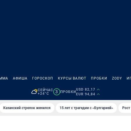
АММА
АФИША
ГОРОСКОП
КУРСЫ ВАЛЮТ
ПРОБКИ
ZODY
И
USD 82,17
СЕЙЧАС
3
ПРОБКИ
+24°C
EUR 94,84
Казанский стрелок женился
15 лет с трагедии с «Булгарией»
Рост 