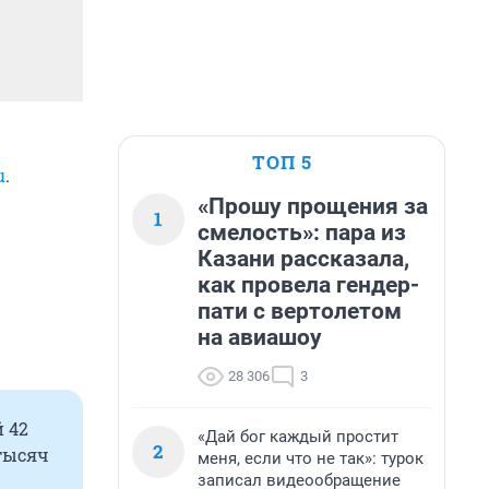
ТОП 5
u
.
«Прошу прощения за
1
смелость»: пара из
Казани рассказала,
как провела гендер-
пати с вертолетом
на авиашоу
28 306
3
 42
«Дай бог каждый простит
2
 тысяч
меня, если что не так»: турок
записал видеообращение