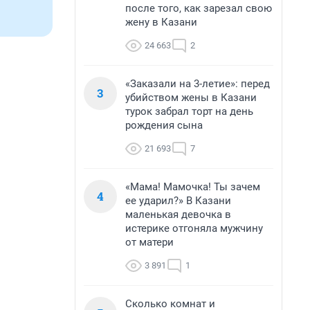
после того, как зарезал свою
жену в Казани
24 663
2
«Заказали на 3-летие»: перед
3
убийством жены в Казани
турок забрал торт на день
рождения сына
21 693
7
«Мама! Мамочка! Ты зачем
4
ее ударил?» В Казани
маленькая девочка в
истерике отгоняла мужчину
от матери
3 891
1
Сколько комнат и