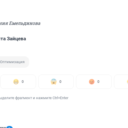
ения Емельдинова
та Зайцева
Оптимизация
0
0
0
ыделите фрагмент и нажмите Ctrl+Enter