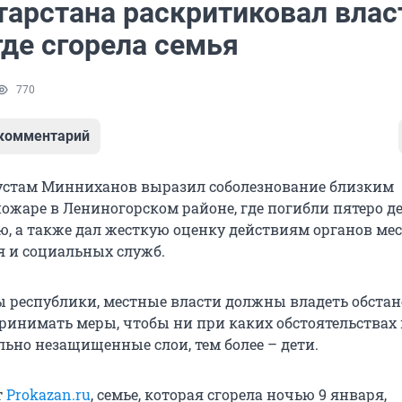
тарстана раскритиковал влас
где сгорела семья
770
 комментарий
устам Минниханов выразил соболезнование близким
ожаре в Лениногорском районе, где погибли пятеро д
ью, а также дал жесткую оценку действиям органов ме
 и социальных служб.
ы республики, местные власти должны владеть обстан
ринимать меры, чтобы ни при каких обстоятельствах 
льно незащищенные слои, тем более – дети.
т
Prokazan.ru
, семье, которая сгорела ночью 9 января,