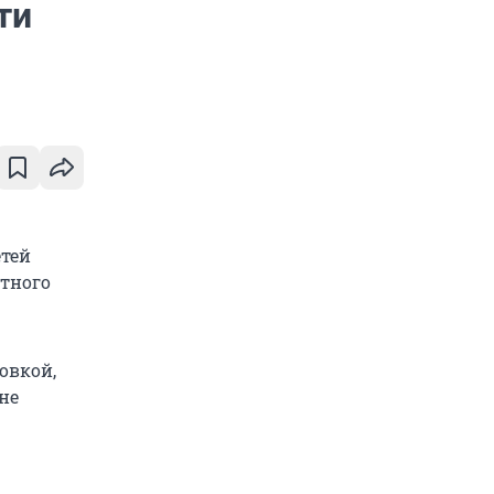
ти
етей
стного
овкой,
не