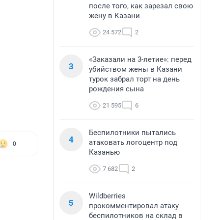
после того, как зарезал свою
жену в Казани
24 572
2
«Заказали на 3-летие»: перед
3
убийством жены в Казани
турок забрал торт на день
рождения сына
21 595
6
Беспилотники пытались
4
атаковать логоцентр под
0
Казанью
7 682
2
Wildberries
5
прокомментировал атаку
беспилотников на склад в