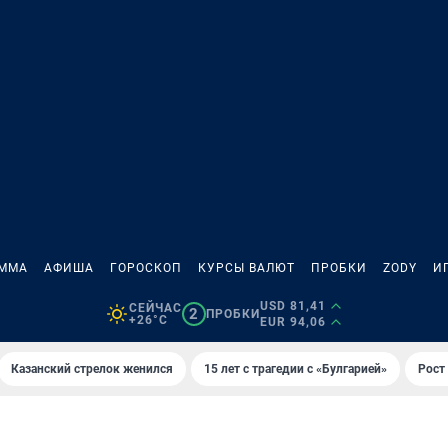
АММА
АФИША
ГОРОСКОП
КУРСЫ ВАЛЮТ
ПРОБКИ
ZODY
И
USD 81,41
СЕЙЧАС
2
ПРОБКИ
+26°C
EUR 94,06
Казанский стрелок женился
15 лет с трагедии с «Булгарией»
Рост 