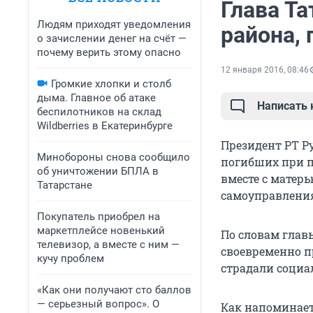
Глава Та
Людям приходят уведомления
района, 
о зачислении денег на счёт —
почему верить этому опасно
12 января 2016, 08:46
Громкие хлопки и столб
дыма. Главное об атаке
Написать
беспилотников на склад
Wildberries в Екатеринбурге
Президент РТ Р
Минобороны снова сообщило
погибших при п
об уничтожении БПЛА в
вместе с матер
Татарстане
самоуправления
Покупатель приобрел на
маркетплейсе новенький
По словам глав
телевизор, а вместе с ним —
своевременно п
кучу проблем
страдали социа
«Как они получают сто баллов
— серьезный вопрос». О
Как напоминае