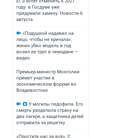
ЕГЭ хотят отменить к 2027
году: в Госдуме уже
придумали замену. Новости 6
августа
«Подушкой надавил на
лицо, чтобы не кричала»:
жених убил модель и год
возил ее труп в чемодане —
видео
Премьер‑министр Монголии
примет участие в
экономическом форуме во
Владивостоке
У могилы педофила. Его
смерть разделила страну на
два лагеря, а защитника детей
отправила за решетку
«Простите нас за всё». С