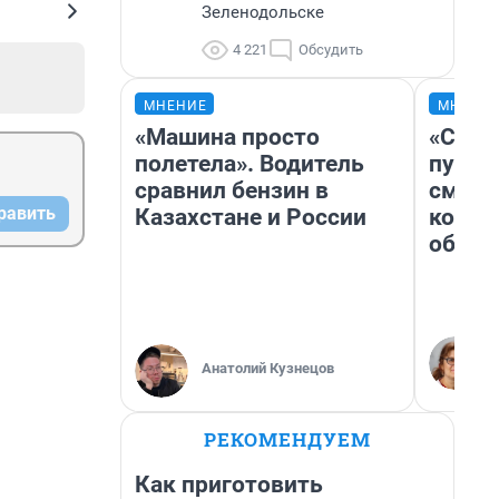
Зеленодольске
4 221
Обсудить
МНЕНИЕ
МНЕНИ
«Машина просто
«Спут
полетела». Водитель
пургу»
сравнил бензин в
смерт
равить
Казахстане и России
котор
обнар
Анатолий Кузнецов
РЕКОМЕНДУЕМ
Как приготовить