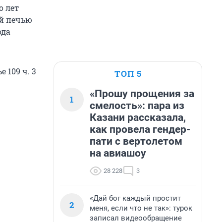
о лет
ой печью
ода
 109 ч. 3
ТОП 5
«Прошу прощения за
1
смелость»: пара из
Казани рассказала,
как провела гендер-
пати с вертолетом
на авиашоу
28 228
3
«Дай бог каждый простит
2
меня, если что не так»: турок
записал видеообращение