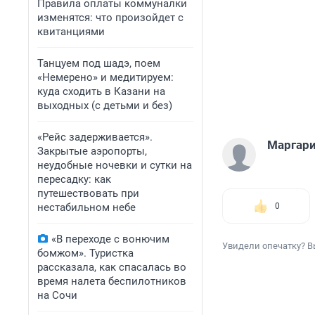
Правила оплаты коммуналки
изменятся: что произойдет с
квитанциями
Танцуем под шадэ, поем
«Немерено» и медитируем:
куда сходить в Казани на
выходных (с детьми и без)
«Рейс задерживается».
Маргари
Закрытые аэропорты,
неудобные ночевки и сутки на
пересадку: как
путешествовать при
нестабильном небе
0
«В переходе с вонючим
Увидели опечатку? В
бомжом». Туристка
рассказала, как спасалась во
время налета беспилотников
на Сочи