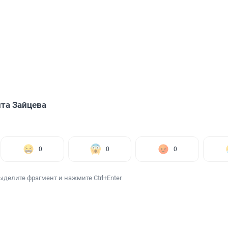
та Зайцева
0
0
0
ыделите фрагмент и нажмите Ctrl+Enter