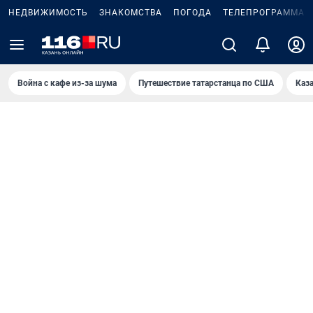
НЕДВИЖИМОСТЬ
ЗНАКОМСТВА
ПОГОДА
ТЕЛЕПРОГРАММА
Война с кафе из-за шума
Путешествие татарстанца по США
Каз