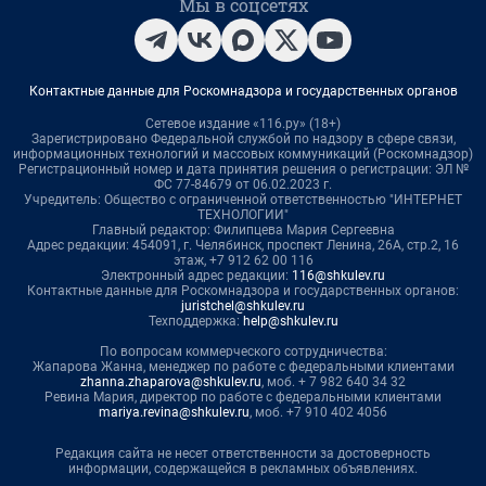
Мы в соцсетях
Контактные данные для Роскомнадзора и государственных органов
Сетевое издание «116.ру» (18+)
Зарегистрировано Федеральной службой по надзору в сфере связи,
информационных технологий и массовых коммуникаций (Роскомнадзор)
Регистрационный номер и дата принятия решения о регистрации: ЭЛ №
ФС 77-84679 от 06.02.2023 г.
Учредитель: Общество с ограниченной ответственностью "ИНТЕРНЕТ
ТЕХНОЛОГИИ"
Главный редактор: Филипцева Мария Сергеевна
Адрес редакции: 454091, г. Челябинск, проспект Ленина, 26А, стр.2, 16
этаж, +7 912 62 00 116
Электронный адрес редакции:
116@shkulev.ru
Контактные данные для Роскомнадзора и государственных органов:
juristchel@shkulev.ru
Техподдержка:
help@shkulev.ru
По вопросам коммерческого сотрудничества:
Жапарова Жанна, менеджер по работе с федеральными клиентами
zhanna.zhaparova@shkulev.ru
, моб. + 7 982 640 34 32
Ревина Мария, директор по работе с федеральными клиентами
mariya.revina@shkulev.ru
, моб. +7 910 402 4056
Редакция сайта не несет ответственности за достоверность
информации, содержащейся в рекламных объявлениях.