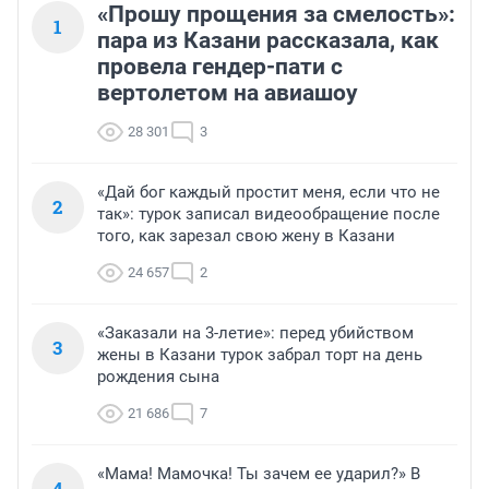
«Прошу прощения за смелость»:
1
пара из Казани рассказала, как
провела гендер-пати с
вертолетом на авиашоу
28 301
3
«Дай бог каждый простит меня, если что не
2
так»: турок записал видеообращение после
того, как зарезал свою жену в Казани
24 657
2
«Заказали на 3-летие»: перед убийством
3
жены в Казани турок забрал торт на день
рождения сына
21 686
7
«Мама! Мамочка! Ты зачем ее ударил?» В
4