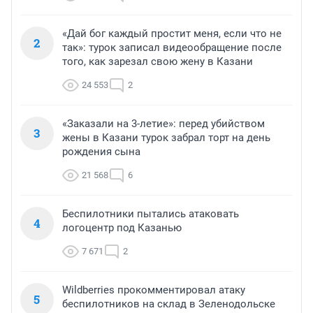
«Дай бог каждый простит меня, если что не
2
так»: турок записал видеообращение после
того, как зарезал свою жену в Казани
24 553
2
«Заказали на 3-летие»: перед убийством
3
жены в Казани турок забрал торт на день
рождения сына
21 568
6
Беспилотники пытались атаковать
4
логоцентр под Казанью
7 671
2
Wildberries прокомментировал атаку
5
беспилотников на склад в Зеленодольске