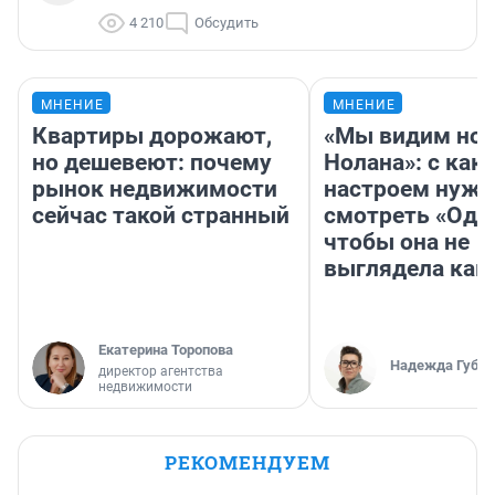
4 210
Обсудить
МНЕНИЕ
МНЕНИЕ
Квартиры дорожают,
«Мы видим нов
но дешевеют: почему
Нолана»: с как
рынок недвижимости
настроем нужн
сейчас такой странный
смотреть «Оди
чтобы она не
выглядела как
Екатерина Торопова
Надежда Губар
директор агентства
недвижимости
РЕКОМЕНДУЕМ