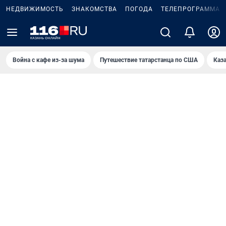
НЕДВИЖИМОСТЬ
ЗНАКОМСТВА
ПОГОДА
ТЕЛЕПРОГРАММА
Война с кафе из-за шума
Путешествие татарстанца по США
Каз