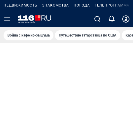
НЕДВИЖИМОСТЬ
ЗНАКОМСТВА
ПОГОДА
ТЕЛЕПРОГРАММА
Война с кафе из-за шума
Путешествие татарстанца по США
Каз