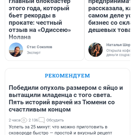
главный блокбастер
предпринимат
этого года, который
рассказала, как
бьет рекорды в
самом деле ус
прокате: честный
бизнес со скл
отзыв на «Одиссею»
дешевых това
Нолана
Наталья Шорох
Стас Соколов
Открыла кофейн
Эксперт
деньги соцразв
РЕКОМЕНДУЕМ
Победили опухоль размером с яйцо и
вытащили младенца с того света.
Пять историй врачей из Тюмени со
счастливым концом
2 часа
2 136
Обсудить
Успеть за 25 минут: что можно приготовить в
сковороде быстро — простой и вкусный рецепт