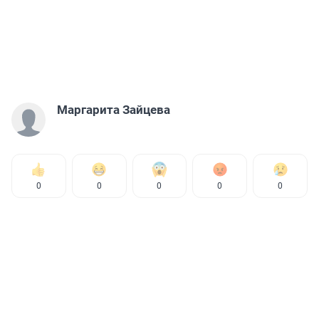
Маргарита Зайцева
0
0
0
0
0