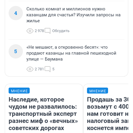
Сколько комнат и миллионов нужно
4
казанцам для счастья? Изучили запросы на
жилье
2 978
Обсудить
«Не мешают, а откровенно бесят»: что
5
продают казанцы на главной пешеходной
улице — Баумана
2 781
5
МНЕНИЕ
МНЕНИЕ
Наследие, которое
Продашь за 300
чудом не развалилось:
возьмут с 4000
транспортный эксперт
нам готовит н
разнес миф о «вечных»
налоговый зако
советских дорогах
коснется импор