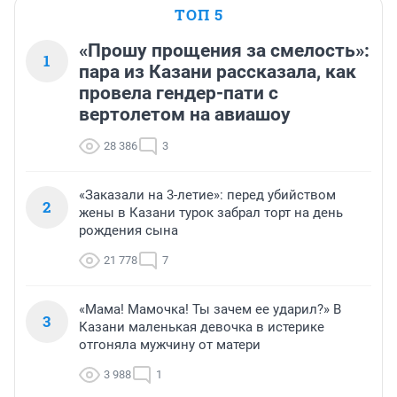
ТОП 5
«Прошу прощения за смелость»:
1
пара из Казани рассказала, как
провела гендер-пати с
вертолетом на авиашоу
28 386
3
«Заказали на 3-летие»: перед убийством
2
жены в Казани турок забрал торт на день
рождения сына
21 778
7
«Мама! Мамочка! Ты зачем ее ударил?» В
3
Казани маленькая девочка в истерике
отгоняла мужчину от матери
3 988
1