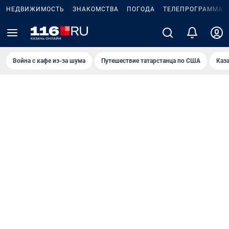
НЕДВИЖИМОСТЬ
ЗНАКОМСТВА
ПОГОДА
ТЕЛЕПРОГРАММА
Война с кафе из-за шума
Путешествие татарстанца по США
Каз