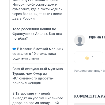
История сибирского дома-
бумеранга, где в гости ходили
через балконы, — таких всего
два в России
Тело россиянки нашли во
Французских Альпах. Как она
Ирина П
погибла?
В Казани 5-летний мальчик
сорвался с 10 этажа, пока
0
родители спали
Самый сексуальный мужчина
Увидели опечатку? В
Турции: чем Омер из
«Клюквенного щербета»
покорил женщин
В Татарстане учителей
КОММЕНТАР
выводят на уборку школьного
двора во время воздушной