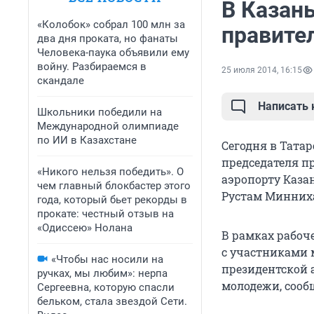
В Казан
«Колобок» собрал 100 млн за
правите
два дня проката, но фанаты
Человека-паука объявили ему
войну. Разбираемся в
25 июля 2014, 16:15
скандале
Написать
Школьники победили на
Международной олимпиаде
по ИИ в Казахстане
Сегодня в Тата
председателя п
«Никого нельзя победить». О
аэропорту Каза
чем главный блокбастер этого
Рустам Минниха
года, который бьет рекорды в
прокате: честный отзыв на
«Одиссею» Нолана
В рамках рабоч
с участниками 
«Чтобы нас носили на
президентской 
ручках, мы любим»: нерпа
молодежи, сооб
Сергеевна, которую спасли
бельком, стала звездой Сети.