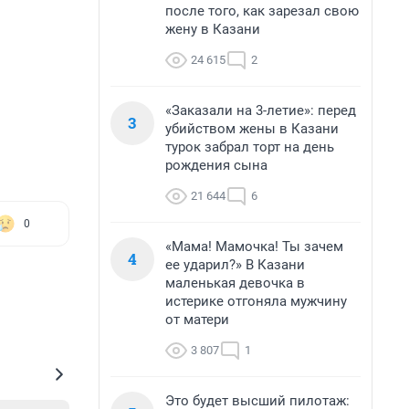
после того, как зарезал свою
жену в Казани
24 615
2
«Заказали на 3-летие»: перед
3
убийством жены в Казани
турок забрал торт на день
рождения сына
21 644
6
0
«Мама! Мамочка! Ты зачем
4
ее ударил?» В Казани
маленькая девочка в
истерике отгоняла мужчину
от матери
3 807
1
Это будет высший пилотаж: