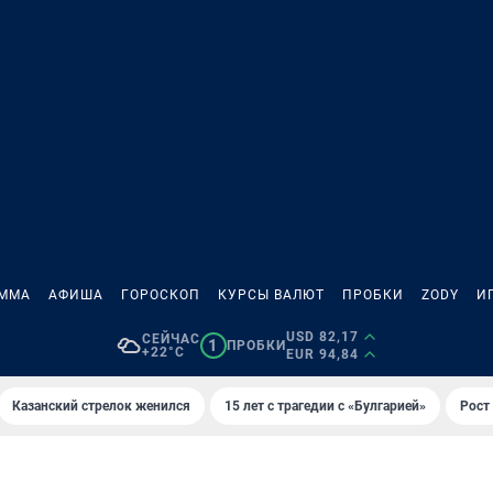
АММА
АФИША
ГОРОСКОП
КУРСЫ ВАЛЮТ
ПРОБКИ
ZODY
И
USD 82,17
СЕЙЧАС
1
ПРОБКИ
+22°C
EUR 94,84
Казанский стрелок женился
15 лет с трагедии с «Булгарией»
Рост 