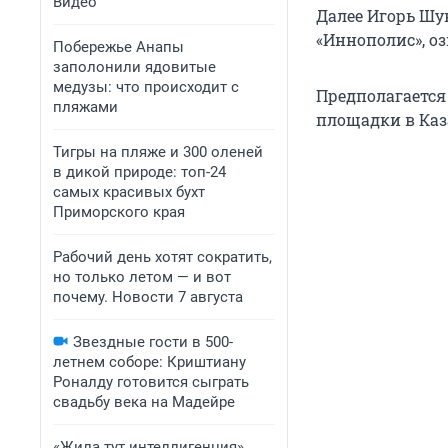
Видео
Далее Игорь Шу
«Иннополис», о
Побережье Анапы
заполонили ядовитые
медузы: что происходит с
Предполагается
пляжами
площадки в Каза
Тигры на пляже и 300 оленей
в дикой природе: топ-24
самых красивых бухт
Приморского края
Рабочий день хотят сократить,
но только летом — и вот
почему. Новости 7 августа
Звездные гости в 500-
летнем соборе: Криштиану
Роналду готовится сыграть
свадьбу века на Мадейре
«Жила тут интеллигенция».