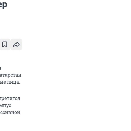
ер
м
Татарстан
ые лица.
третится
ампус
ессивной