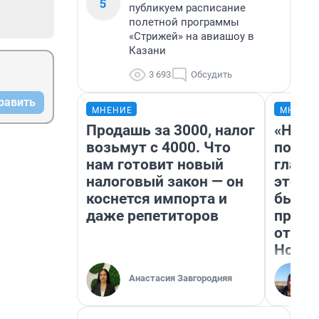
5
публикуем расписание
полетной программы
«Стрижей» на авиашоу в
Казани
3 693
Обсудить
равить
МНЕНИЕ
МНЕНИ
Продашь за 3000, налог
«Нико
возьмут с 4000. Что
побед
нам готовит новый
главн
налоговый закон — он
этого
коснется импорта и
бьет 
даже репетиторов
прока
отзыв
Нолан
Анастасия Завгородняя