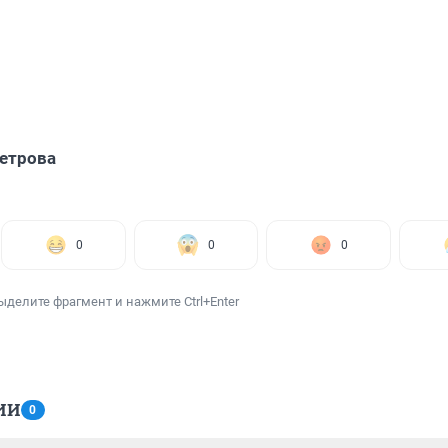
етрова
0
0
0
ыделите фрагмент и нажмите Ctrl+Enter
ИИ
0