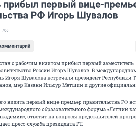
ь прибыл первый вице-премь
льства РФ Игорь Шувалов
706
 комментарий
рстан с рабочим визитом прибыл первый заместитель
равительства России Игорь Шувалов. В международно
нь Игоря Шувалова встречали президент Республики 
нов, мэр Казани Ильсур Метшин и другие официальн
его визита первый вице-премьер правительства РФ вс
международного образовательного форума «Летний к
академии», ответит на вопросы представителей прогр
щает пресс-служба президента РТ.