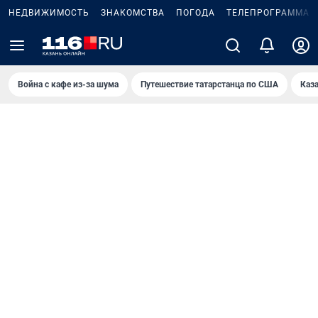
НЕДВИЖИМОСТЬ
ЗНАКОМСТВА
ПОГОДА
ТЕЛЕПРОГРАММА
Война с кафе из-за шума
Путешествие татарстанца по США
Каз