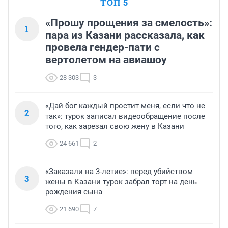
ТОП 5
«Прошу прощения за смелость»:
1
пара из Казани рассказала, как
провела гендер-пати с
вертолетом на авиашоу
28 303
3
«Дай бог каждый простит меня, если что не
2
так»: турок записал видеообращение после
того, как зарезал свою жену в Казани
24 661
2
«Заказали на 3-летие»: перед убийством
3
жены в Казани турок забрал торт на день
рождения сына
21 690
7