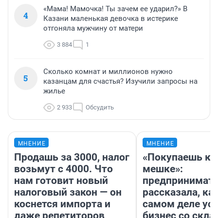
«Мама! Мамочка! Ты зачем ее ударил?» В
4
Казани маленькая девочка в истерике
отгоняла мужчину от матери
3 884
1
Сколько комнат и миллионов нужно
5
казанцам для счастья? Изучили запросы на
жилье
2 933
Обсудить
МНЕНИЕ
МНЕНИЕ
Продашь за 3000, налог
«Покупаешь ко
возьмут с 4000. Что
мешке»:
нам готовит новый
предпринимат
налоговый закон — он
рассказала, как
коснется импорта и
самом деле ус
даже репетиторов
бизнес со скл