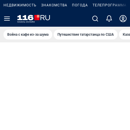
НЕДВИЖИМОСТЬ
ЗНАКОМСТВА
ПОГОДА
ТЕЛЕПРОГРАММА
Война с кафе из-за шума
Путешествие татарстанца по США
Каз