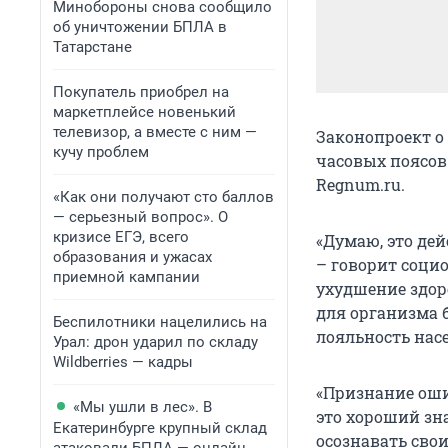
Минобороны снова сообщило
об уничтожении БПЛА в
Татарстане
Покупатель приобрел на
маркетплейсе новенький
телевизор, а вместе с ним —
Законопроект о
кучу проблем
часовых поясов
Regnum.ru.
«Как они получают сто баллов
— серьезный вопрос». О
кризисе ЕГЭ, всего
«Думаю, это де
образования и ужасах
– говорит соци
приемной кампании
ухудшение здор
для организма 
Беспилотники нацелились на
лояльность нас
Урал: дрон ударил по складу
Wildberries — кадры
«Признание оши
«Мы ушли в лес». В
это хороший зн
Екатеринбурге крупный склад
осознавать сво