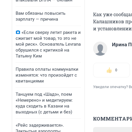
атаковали БПЛА — онлайн
Вам обязаны повысить
Как уже сообща
зарплату — причина
Калашников
пр
и установлении 
«Если сверху летит ракета и
сжигает мой товар, то это не
мой риск». Основатель Levrana
Ирина П
обрушился с критикой на
Татьяну Ким
Правила оплаты коммуналки
0
изменятся: что произойдет с
квитанциями
Увидели опечатку? В
Танцуем под «Шадэ», поем
«Немерено» и медитируем:
куда сходить в Казани на
выходных (с детьми и без)
КОММЕНТАР
«Рейс задерживается».
Закрытые аэропорты,