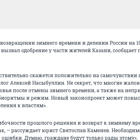
 возвращении зимнего времени и делении России на 1
 вызвал одобрение у части жителей Казани, сообщает 
йствительно скажется положительно на самочувствии 
олог
Алексей Насыбуллин
. Не секрет, что многие жало
овья после отмены зимнего времени, а также на неп
биоритмы и режим. Новый законопроект может повы
еления к властям».
бочности прошлого решения и возврат к зимнему вр
ак, – рассуждает юрист Святослав Каменев. Необходим
и ошибки. Думаю, граждане будут только рады этому».