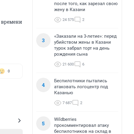
после того, как зарезал свою
жену в Казани
24 575
2
 времени
«Заказали на 3-летие»: перед
3
убийством жены в Казани
турок забрал торт на день
рождения сына
21 600
6
0
Беспилотники пытались
4
атаковать логоцентр под
Казанью
7 687
2
Wildberries
5
прокомментировал атаку
беспилотников на склад в