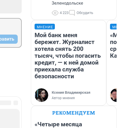
Зеленодольске
4 223
Обсудить
МНЕНИЕ
МНЕНИ
Мой банк меня
«Маши
равить
бережет. Журналист
полет
хотела снять 200
сравн
тысяч, чтобы погасить
Казах
кредит, — к ней домой
приехала служба
безопасности
Ксения Владимирская
Автор мнения
РЕКОМЕНДУЕМ
«Четыре месяца