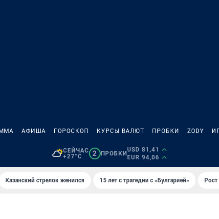
АММА
АФИША
ГОРОСКОП
КУРСЫ ВАЛЮТ
ПРОБКИ
ZODY
И
USD 81,41
СЕЙЧАС
2
ПРОБКИ
+27°C
EUR 94,06
Казанский стрелок женился
15 лет с трагедии с «Булгарией»
Рост 