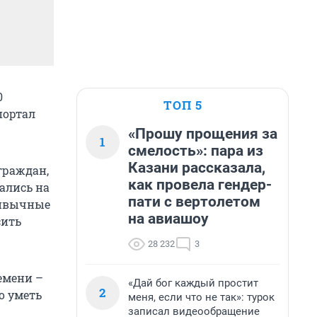
0
ТОП 5
портал
«Прошу прощения за
1
смелость»: пара из
Казани рассказала,
граждан,
как провела гендер-
вались на
пати с вертолетом
ривычные
на авиашоу
сить
28 232
3
емени –
«Дай бог каждый простит
2
о уметь
меня, если что не так»: турок
записал видеообращение