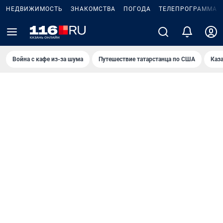
НЕДВИЖИМОСТЬ
ЗНАКОМСТВА
ПОГОДА
ТЕЛЕПРОГРАММА
Война с кафе из-за шума
Путешествие татарстанца по США
Каз