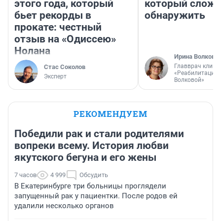
этого года, который
который слож
бьет рекорды в
обнаружить
прокате: честный
отзыв на «Одиссею»
Нолана
Ирина Волкова
Главврач клини
Стас Соколов
«Реабилитация 
Эксперт
Волковой»
РЕКОМЕНДУЕМ
Победили рак и стали родителями
вопреки всему. История любви
якутского бегуна и его жены
7 часов
4 999
Обсудить
В Екатеринбурге три больницы проглядели
запущенный рак у пациентки. После родов ей
удалили несколько органов