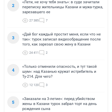
«Лети, не хочу тебя знать»: в суде зачитали
2
переписку жительницы Казани и мужа-турка,
зарезавшего ее
27 385
7
«Дай бог каждый простит меня, если что не
3
так»: турок записал видеообращение после
того, как зарезал свою жену в Казани
24 411
2
«Только отменили опасность, и тут такой
4
шум»: над Казанью кружат истребитель и
Ту-214. Для чего?
12 120
3
«Заказали на 3-летие»: перед убийством
5
жены в Казани турок забрал торт на день
рождения сына