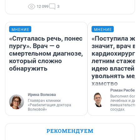
12 099
3
МНЕНИЕ
МНЕНИЕ
«Спуталась речь, понес
«Поступила жа
пургу». Врач — о
значит, врач в
смертельном диагнозе,
кардиохирург с
который сложно
летним стажем
обнаружить
идею властей
увольнять мед
хамство
Роман Рисберг
Ирина Волкова
Выполнил более
Главврач клиники
лечебных и диа
«Реабилитация доктора
вмешательств н
Волковой»
сосудах.
РЕКОМЕНДУЕМ