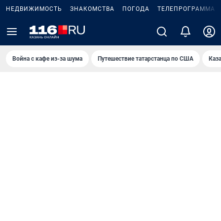
НЕДВИЖИМОСТЬ
ЗНАКОМСТВА
ПОГОДА
ТЕЛЕПРОГРАММА
Война с кафе из-за шума
Путешествие татарстанца по США
Каз