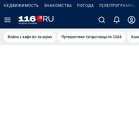
НЕДВИЖИМОСТЬ
ЗНАКОМСТВА
ПОГОДА
ТЕЛЕПРОГРАММА
Война с кафе из-за шума
Путешествие татарстанца по США
Каз