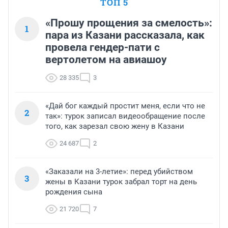
ТОП 5
«Прошу прощения за смелость»:
1
пара из Казани рассказала, как
провела гендер-пати с
вертолетом на авиашоу
28 335
3
«Дай бог каждый простит меня, если что не
2
так»: турок записал видеообращение после
того, как зарезал свою жену в Казани
24 687
2
«Заказали на 3-летие»: перед убийством
3
жены в Казани турок забрал торт на день
рождения сына
21 720
7