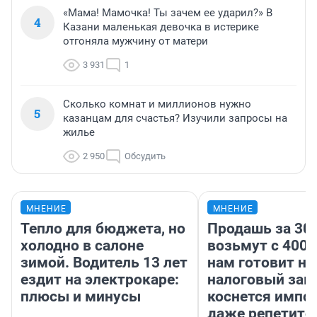
«Мама! Мамочка! Ты зачем ее ударил?» В
4
Казани маленькая девочка в истерике
отгоняла мужчину от матери
3 931
1
Сколько комнат и миллионов нужно
5
казанцам для счастья? Изучили запросы на
жилье
2 950
Обсудить
МНЕНИЕ
МНЕНИЕ
Тепло для бюджета, но
Продашь за 300
холодно в салоне
возьмут с 4000
зимой. Водитель 13 лет
нам готовит н
ездит на электрокаре:
налоговый зако
плюсы и минусы
коснется импор
даже репетито