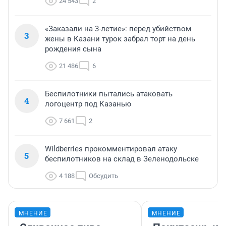
24 543
2
«Заказали на 3-летие»: перед убийством
3
жены в Казани турок забрал торт на день
рождения сына
21 486
6
Беспилотники пытались атаковать
4
логоцентр под Казанью
7 661
2
Wildberries прокомментировал атаку
5
беспилотников на склад в Зеленодольске
4 188
Обсудить
МНЕНИЕ
МНЕНИЕ