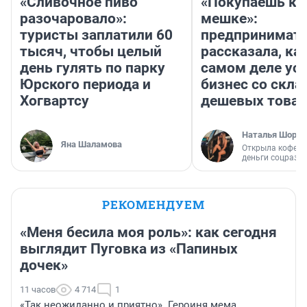
«Сливочное пиво
«Покупаешь ко
разочаровало»:
мешке»:
туристы заплатили 60
предпринимат
тысяч, чтобы целый
рассказала, как
день гулять по парку
самом деле ус
Юрского периода и
бизнес со скл
Хогвартсу
дешевых това
Наталья Шорох
Яна Шаламова
Открыла кофейн
деньги соцразв
РЕКОМЕНДУЕМ
«Меня бесила моя роль»: как сегодня
выглядит Пуговка из «Папиных
дочек»
11 часов
4 714
1
«Так неожиданно и приятно». Героиня мема