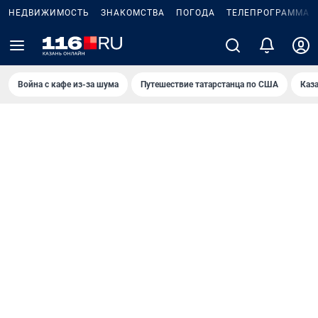
НЕДВИЖИМОСТЬ
ЗНАКОМСТВА
ПОГОДА
ТЕЛЕПРОГРАММА
Война с кафе из-за шума
Путешествие татарстанца по США
Каз