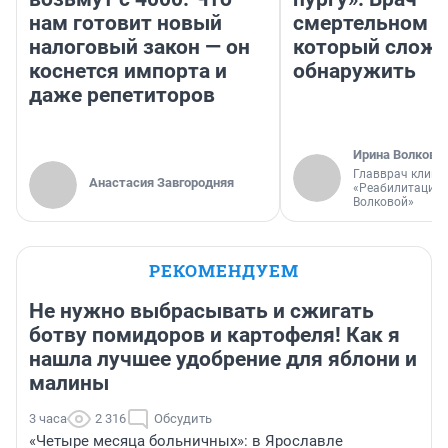
нам готовит новый
смертельном д
налоговый закон — он
который слож
коснется импорта и
обнаружить
даже репетиторов
Ирина Волкова
Главврач клини
Анастасия Завгородняя
«Реабилитация 
Волковой»
РЕКОМЕНДУЕМ
Не нужно выбрасывать и сжигать
ботву помидоров и картофеля! Как я
нашла лучшее удобрение для яблони и
малины
3 часа
2 316
Обсудить
«Четыре месяца больничных»: в Ярославле