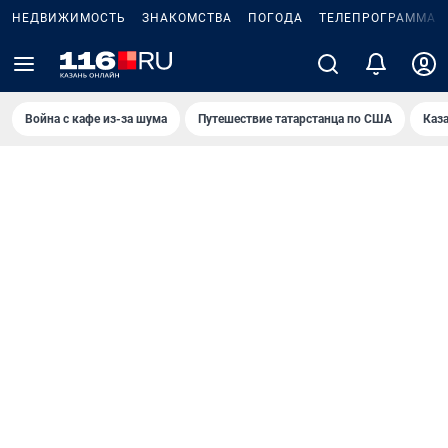
НЕДВИЖИМОСТЬ
ЗНАКОМСТВА
ПОГОДА
ТЕЛЕПРОГРАММА
Война с кафе из-за шума
Путешествие татарстанца по США
Каз