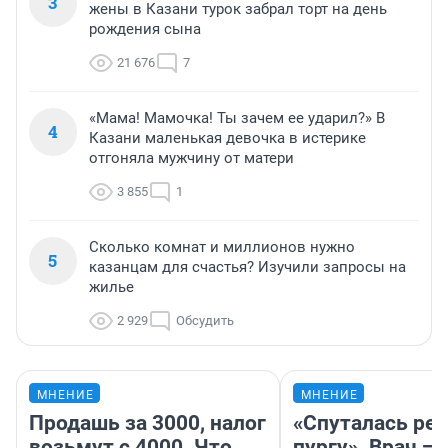
3
жены в Казани турок забрал торт на день
рождения сына
21 676
7
«Мама! Мамочка! Ты зачем ее ударил?» В
4
Казани маленькая девочка в истерике
отгоняла мужчину от матери
3 855
1
Сколько комнат и миллионов нужно
5
казанцам для счастья? Изучили запросы на
жилье
2 929
Обсудить
МНЕНИЕ
МНЕНИЕ
Продашь за 3000, налог
«Спуталась реч
возьмут с 4000. Что
пургу». Врач — 