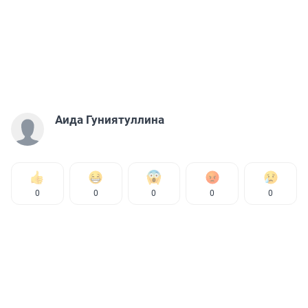
Аида Гуниятуллина
0
0
0
0
0