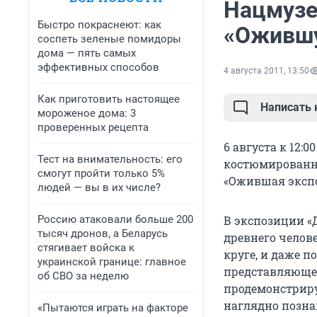
Нацмузе
Быстро покраснеют: как
«Оживш
соспеть зеленые помидоры
дома — пять самых
эффективных способов
4 августа 2011, 13:50
Как приготовить настоящее
Написать
мороженое дома: 3
проверенных рецепта
6 августа к 12
Тест на внимательность: его
костюмированну
смогут пройти только 5%
«Ожившая эксп
людей — вы в их числе?
Россию атаковали больше 200
В экспозиции «
тысяч дронов, а Беларусь
древнего челов
стягивает войска к
круге, и даже п
украинской границе: главное
представляюще
об СВО за неделю
продемонстриру
наглядно позн
«Пытаются играть на факторе