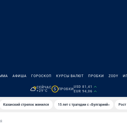
АММА
АФИША
ГОРОСКОП
КУРСЫ ВАЛЮТ
ПРОБКИ
ZODY
И
USD 81,41
СЕЙЧАС
5
ПРОБКИ
+29°C
EUR 94,06
Казанский стрелок женился
15 лет с трагедии с «Булгарией»
Рост 
ИЯ