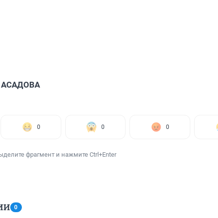
я АСАДОВА
0
0
0
ыделите фрагмент и нажмите Ctrl+Enter
ИИ
0