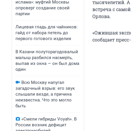
тысячелетий. А 
ислама»: муфтий Москвы
опроверг создание своей
встреча с само
партии
Орлова.
Лицевая гладь для чайников:
«Ожившая экспо
гайд от набора петель до
первого готового изделия
сообщает пресс
В Казани полуторагодовалый
малыш разбился насмерть,
выпав из окна — он был дома
один
Всю Москву напугал
загадочный взрыв: его звук
слышали везде, а причина
неизвестна. Что это могло
быть
«Смели гибриды Voyah». В
России возник дефицит
электромобилей