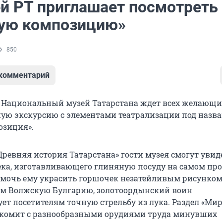
й РТ приглашает посмотреть
ую композицию»
850
 комментарий
:00 Национальный музей Татарстана ждет всех желающи
ю экскурсию с элементами театрализации под назв
озиция».
Древняя история Татарстана» гости музея смогут увид
ека, изготавливающего глиняную посуду на самом пр
омочь ему украсить горшочек незатейливым рисунком.
м Волжскую Булгарию, золотоордынский воин
ет посетителям точную стрельбу из лука. Раздел «Ми
акомит с разнообразными орудиями труда минувших