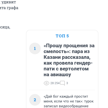
й удивит
ита графа
сяца,
ТОП 5
«Прошу прощения за
1
смелость»: пара из
Казани рассказала,
как провела гендер-
пати с вертолетом
на авиашоу
28 254
3
«Дай бог каждый простит
2
меня, если что не так»: турок
записал видеообращение