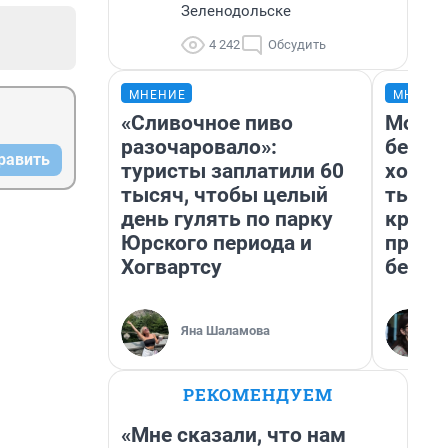
Зеленодольске
4 242
Обсудить
МНЕНИЕ
МНЕНИ
«Сливочное пиво
Мой б
разочаровало»:
береж
равить
туристы заплатили 60
хотел
тысяч, чтобы целый
тысяч
день гулять по парку
креди
Юрского периода и
приех
Хогвартсу
безоп
Яна Шаламова
РЕКОМЕНДУЕМ
«Мне сказали, что нам