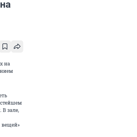
 на
х на
анием
еть
остейшем
 В зале,
р вещей»