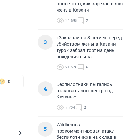
после того, как зарезал свою
жену в Казани
24 595
2
«Заказали на 3-летие»: перед
3
убийством жены в Казани
турок забрал торт на день
рождения сына
21 626
6
0
Беспилотники пытались
4
атаковать логоцентр под
Казанью
7 704
2
Wildberries
5
прокомментировал атаку
беспилотников на склад в