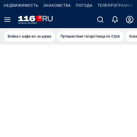
НЕДВИЖИМОСТЬ
ЗНАКОМСТВА
ПОГОДА
ТЕЛЕПРОГРАММА
Война с кафе из-за шума
Путешествие татарстанца по США
Каз