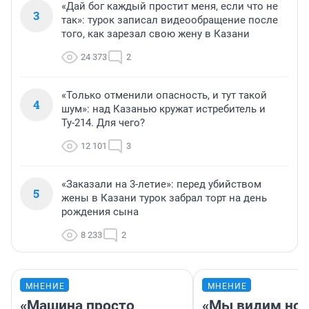
«Дай бог каждый простит меня, если что не
3
так»: турок записал видеообращение после
того, как зарезал свою жену в Казани
24 373
2
«Только отменили опасность, и тут такой
4
шум»: над Казанью кружат истребитель и
Ту-214. Для чего?
12 101
3
«Заказали на 3-летие»: перед убийством
5
жены в Казани турок забрал торт на день
рождения сына
8 233
2
МНЕНИЕ
МНЕНИЕ
«Машина просто
«Мы видим нов