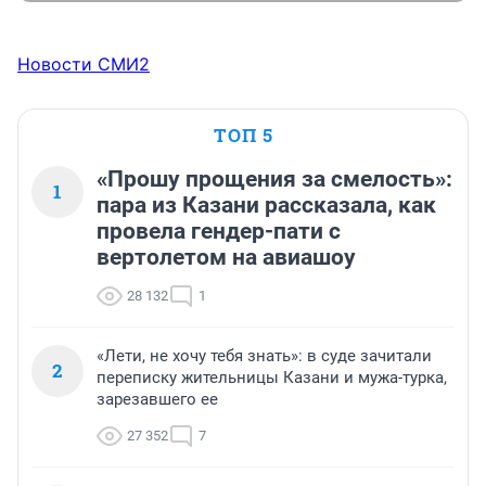
Новости СМИ2
ТОП 5
«Прошу прощения за смелость»:
1
пара из Казани рассказала, как
провела гендер-пати с
вертолетом на авиашоу
28 132
1
«Лети, не хочу тебя знать»: в суде зачитали
2
переписку жительницы Казани и мужа-турка,
зарезавшего ее
27 352
7