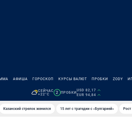
АММА
АФИША
ГОРОСКОП
КУРСЫ ВАЛЮТ
ПРОБКИ
ZODY
И
USD 82,17
СЕЙЧАС
2
ПРОБКИ
+22°C
EUR 94,84
Казанский стрелок женился
15 лет с трагедии с «Булгарией»
Рост 