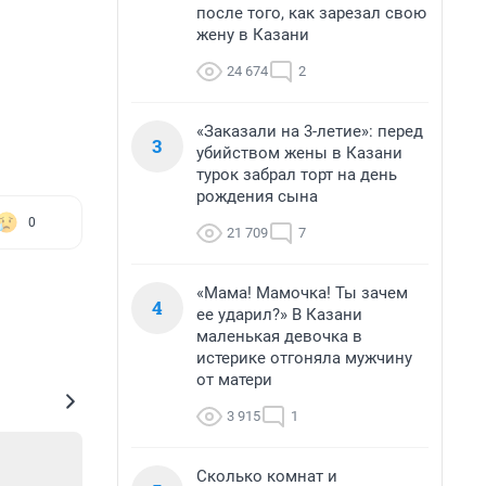
после того, как зарезал свою
жену в Казани
24 674
2
«Заказали на 3-летие»: перед
3
убийством жены в Казани
турок забрал торт на день
рождения сына
0
21 709
7
«Мама! Мамочка! Ты зачем
4
ее ударил?» В Казани
маленькая девочка в
истерике отгоняла мужчину
от матери
3 915
1
Сколько комнат и