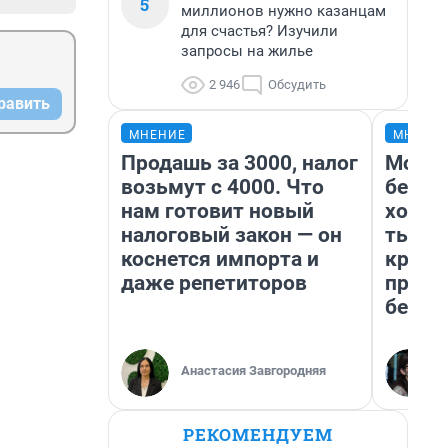
5
миллионов нужно казанцам
для счастья? Изучили
запросы на жилье
2 946
Обсудить
равить
МНЕНИЕ
МНЕНИ
Продашь за 3000, налог
Мой б
возьмут с 4000. Что
береж
нам готовит новый
хотел
налоговый закон — он
тысяч
коснется импорта и
креди
даже репетиторов
приех
безоп
Анастасия Завгородняя
РЕКОМЕНДУЕМ