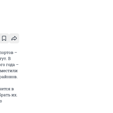
портов –
ут. В
ого года –
азместили
районов.
нется в
рать их.
о