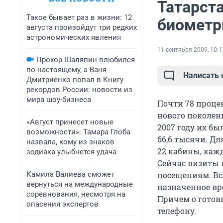
Татарст
Такое бывает раз в жизни: 12
биометр
августа произойдут три редких
астрономических явления
11 сентября 2009, 10:1
Прохор Шаляпин влюбился
по-настоящему, а Ваня
Написать
Дмитриенко попал в Книгу
рекордов России: новости из
мира шоу-бизнеса
Почти 78 проце
нового поколен
«Август принесет новые
2007 году их был
возможности»: Тамара Глоба
66,6 тысячи. Дл
назвала, кому из знаков
22 кабины, каж
зодиака улыбнется удача
Сейчас визиты 
Камила Валиева сможет
посещениям. Вс
вернуться на международные
назначенное вр
соревнования, несмотря на
Причем о готов
опасения экспертов
телефону.