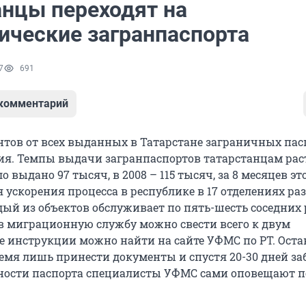
анцы переходят на
ические загранпаспорта
7
691
 комментарий
нтов от всех выданных в Татарстане заграничных пас
ия. Темпы выдачи загранпаспортов татарстанцам раст
о выдано 97 тысяч, в 2008 – 115 тысяч, за 8 месяцев эт
я ускорения процесса в республике в 17 отделениях р
дый из объектов обслуживает по пять-шесть соседних 
в миграционную службу можно свести всего к двум
е инструкции можно найти на сайте УФМС по РТ. Оста
емя лишь принести документы и спустя 20-30 дней заб
ности паспорта специалисты УФМС сами оповещают п