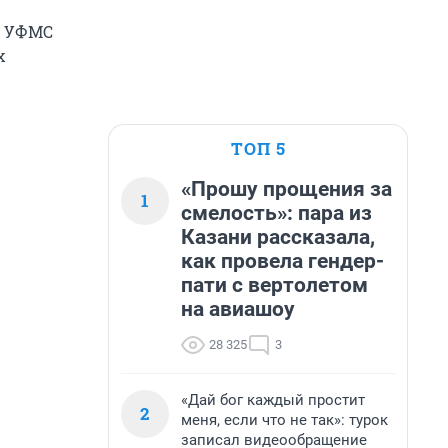
м УФМС
х
ТОП 5
«Прошу прощения за
1
смелость»: пара из
Казани рассказала,
как провела гендер-
пати с вертолетом
на авиашоу
28 325
3
«Дай бог каждый простит
2
меня, если что не так»: турок
записал видеообращение