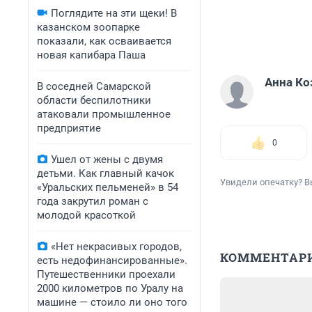
Поглядите на эти щеки! В
казанском зоопарке
показали, как осваивается
новая капибара Паша
Анна Ко
В соседней Самарской
области беспилотники
атаковали промышленное
предприятие
0
Ушел от жены с двумя
детьми. Как главный качок
Увидели опечатку? В
«Уральских пельменей» в 54
года закрутил роман с
молодой красоткой
«Нет некрасивых городов,
КОММЕНТАР
есть недофинансированные».
Путешественники проехали
2000 километров по Уралу на
машине — стоило ли оно того