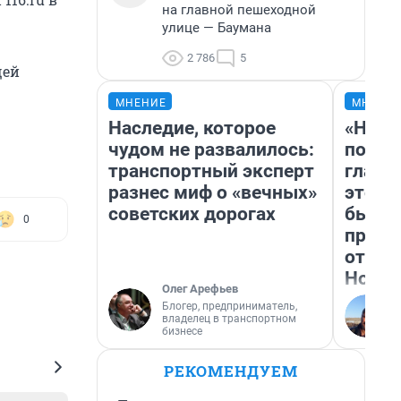
на главной пешеходной
.
улице — Баумана
2 786
5
щей
МНЕНИЕ
МНЕНИ
Наследие, которое
«Нико
чудом не развалилось:
побед
транспортный эксперт
главн
разнес миф о «вечных»
этого
советских дорогах
бьет 
0
прока
отзыв
Нолан
Олег Арефьев
Блогер, предприниматель,
владелец в транспортном
бизнесе
РЕКОМЕНДУЕМ