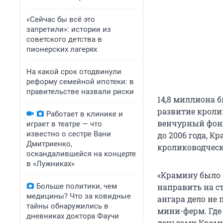
«Сейчас бы всё это
запретили»: истории из
советского детства в
пионерских лагерях
На какой срок отодвинули
реформу семейной ипотеки: в
правительстве назвали риски
14,8 миллиона 
развитие кроли
Работает в клинике и
венчурный фонд 
играет в театре — что
известно о сестре Вани
до 2006 года, 
Дмитриенко,
кролиководческ
оскандалившейся на концерте
в «Лужниках»
«Крамину было 
Больше политики, чем
направить на с
медицины? Что за ковидные
ангара дело не 
тайны обнаружились в
мини-ферм. Где
дневниках доктора Фаучи
деньгами Крами