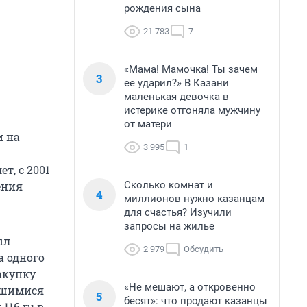
рождения сына
21 783
7
«Мама! Мамочка! Ты зачем
3
ее ударил?» В Казани
маленькая девочка в
истерике отгоняла мужчину
от матери
и на
3 995
1
т, с 2001
Сколько комнат и
ения
4
миллионов нужно казанцам
для счастья? Изучили
запросы на жилье
ыл
2 979
Обсудить
а одного
акупку
«Не мешают, а откровенно
авшимися
5
бесят»: что продают казанцы
116.ru в