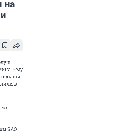
 на
ии
лу в
мина. Ему
ительной
инили в
всю
ом ЗАО