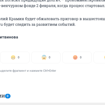
венчурном фонде 2 февраля, когда процесс стартовал
олий Крамин будет обжаловать приговор в вышестоя
ru будет следить за развитием событий.
итвинова
0
0
0
ыделите фрагмент и нажмите Ctrl+Enter
ИИ
0