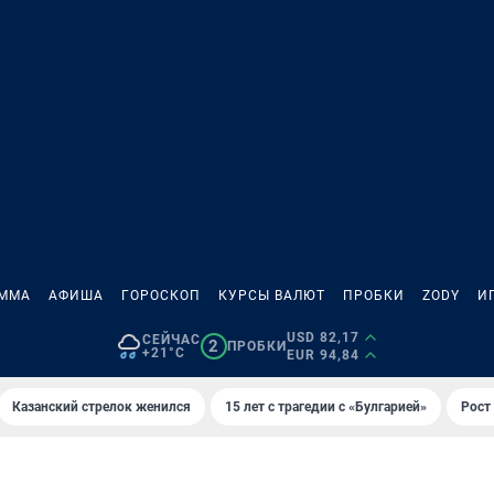
АММА
АФИША
ГОРОСКОП
КУРСЫ ВАЛЮТ
ПРОБКИ
ZODY
И
USD 82,17
СЕЙЧАС
2
ПРОБКИ
+21°C
EUR 94,84
Казанский стрелок женился
15 лет с трагедии с «Булгарией»
Рост 