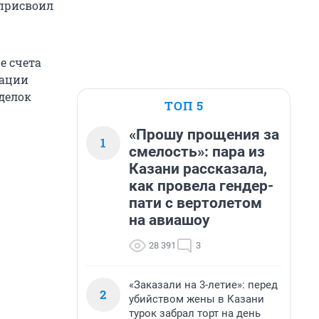
 присвоил
е счета
зации
делок
ТОП 5
«Прошу прощения за
1
смелость»: пара из
Казани рассказала,
как провела гендер-
пати с вертолетом
на авиашоу
28 391
3
«Заказали на 3-летие»: перед
2
убийством жены в Казани
турок забрал торт на день