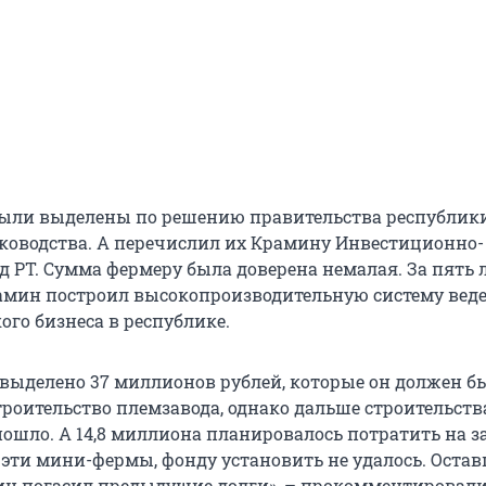
были выделены по решению правительства республик
ководства. А перечислил их Крамину Инвестиционно-
РТ. Сумма фермеру была доверена немалая. За пять ле
Крамин построил высокопроизводительную систему вед
ого бизнеса в республике.
выделено 37 миллионов рублей, которые он должен б
троительство племзавода, однако дальше строительств
пошло. А 14,8 миллиона планировалось потратить на з
 эти мини-фермы, фонду установить не удалось. Ост
н погасил предыдущие долги», – прокомментировали 