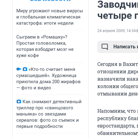
Заводчи
Миру угрожают новые вирусы
четыре 
и глобальная климатическая
катастрофа: итоги недели
24 апреля 2009, 14:34
Сыграем в «Ромашку»?
Простая головоломка,
Написать
которая взбодрит мозг не
хуже кофе
Сегодня в Вахи
«Кто-то считает меня
отношении дире
сумасшедшей». Художница
назначили нака
приютила дома 200 жирафов
колонии общего
— фото и видео
отмывании дене
Как снимают детективный
триллер про «свинцового
Напомним, что 
маньяка» со звездами
республику бла
сериалов: фото со съемок и
евростандарта,
первые подробности
обвинительном