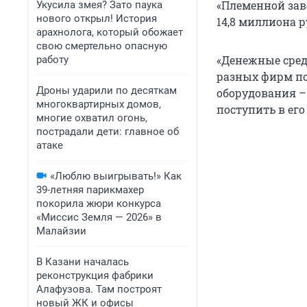
«Племенной заво
Укусила змея? Зато паука
нового открыл! История
14,8 миллиона р
арахнолога, который обожает
свою смертельно опасную
«Денежные сред
работу
разных фирм по
Дроны ударили по десяткам
оборудования –
многоквартирных домов,
поступить в его
многие охватил огонь,
пострадали дети: главное об
атаке
«Люблю выигрывать!» Как
39-летняя парикмахер
покорила жюри конкурса
«Миссис Земля — 2026» в
Малайзии
В Казани началась
реконструкция фабрики
Алафузова. Там построят
новый ЖК и офисы