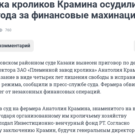
ка кроликов Крамина осудили
года за финансовые махинац
760
 комментарий
товском районном суде Казани вынесен приговор по де
ктора ЗАО «Племенной завод кролика» Анатолия Кра
зание в виде четырех лет лишения свободы в исправ
 режима, сообщили в пресс-службе суда. Фермера обв
г от незаконных финансовых операций.
в суд на фермера Анатолия Крамина, знаменитого на 
годаря организованному им кроличьему хозяйству
 подал Инвестиционно-венчурный фонд РТ. Согласно
у заключению Крамин, будучи генеральным директор