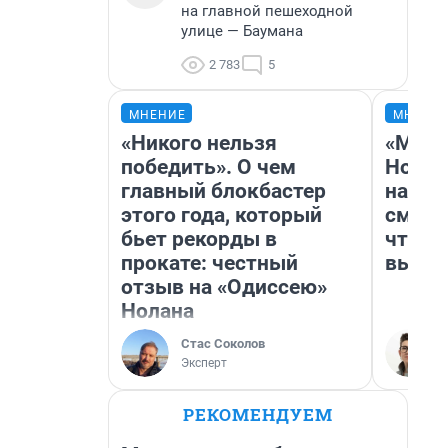
на главной пешеходной
улице — Баумана
2 783
5
МНЕНИЕ
МНЕНИ
«Никого нельзя
«Мы в
победить». О чем
Нолан
главный блокбастер
настр
этого года, который
смотр
бьет рекорды в
чтобы
прокате: честный
выгля
отзыв на «Одиссею»
Нолана
Стас Соколов
Эксперт
РЕКОМЕНДУЕМ