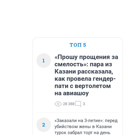
ТОП 5
«Прошу прощения за
1
смелость»: пара из
Казани рассказала,
как провела гендер-
пати с вертолетом
на авиашоу
28 388
3
«Заказали на 3-летие»: перед
2
убийством жены в Казани
турок забрал торт на день