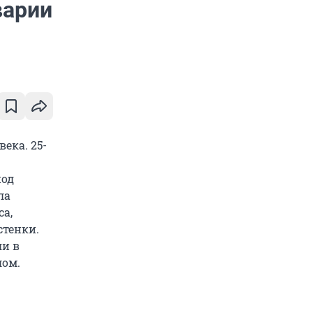
варии
ека. 25-
под
ла
са,
тенки.
ли в
лом.