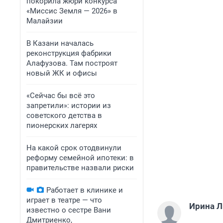
покорила жюри конкурса
«Миссис Земля — 2026» в
Малайзии
В Казани началась
реконструкция фабрики
Алафузова. Там построят
новый ЖК и офисы
«Сейчас бы всё это
запретили»: истории из
советского детства в
пионерских лагерях
На какой срок отодвинули
реформу семейной ипотеки: в
правительстве назвали риски
Работает в клинике и
играет в театре — что
Ирина Л
известно о сестре Вани
Дмитриенко,