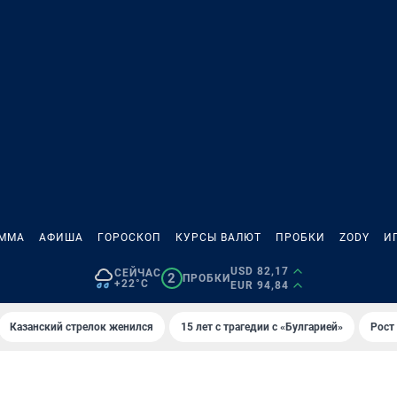
АММА
АФИША
ГОРОСКОП
КУРСЫ ВАЛЮТ
ПРОБКИ
ZODY
И
USD 82,17
СЕЙЧАС
2
ПРОБКИ
+22°C
EUR 94,84
Казанский стрелок женился
15 лет с трагедии с «Булгарией»
Рост 