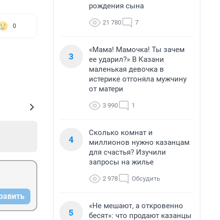
рождения сына
21 780
7
0
«Мама! Мамочка! Ты зачем
3
ее ударил?» В Казани
маленькая девочка в
истерике отгоняла мужчину
от матери
3 990
1
Сколько комнат и
4
миллионов нужно казанцам
для счастья? Изучили
запросы на жилье
2 978
Обсудить
равить
«Не мешают, а откровенно
5
бесят»: что продают казанцы