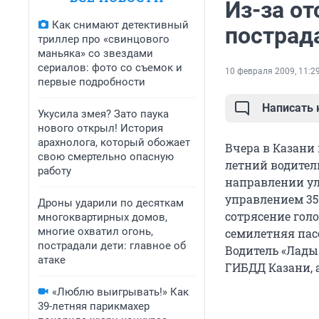
Из-за от
Как снимают детективный
пострад
триллер про «свинцового
маньяка» со звездами
сериалов: фото со съемок и
10 февраля 2009, 11:2
первые подробности
Написать
Укусила змея? Зато паука
нового открыл! История
арахнолога, который обожает
Вчера в Казани 
свою смертельно опасную
летний водитель
работу
направлении ул
управлением 35
Дроны ударили по десяткам
сотрясение голо
многоквартирных домов,
многие охватил огонь,
семилетняя пас
пострадали дети: главное об
Водитель «Лады
атаке
ГИБДД Казани, 
«Люблю выигрывать!» Как
39-летняя парикмахер