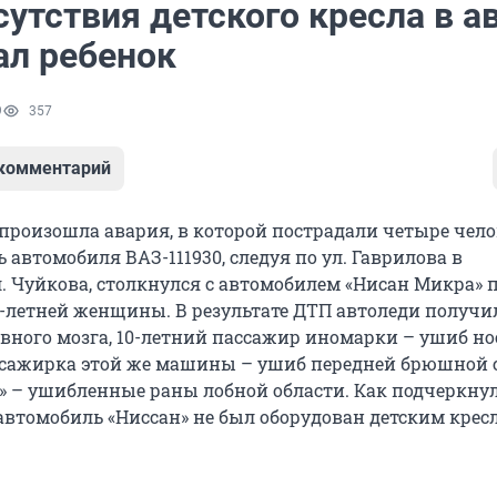
сутствия детского кресла в а
ал ребенок
9
357
 комментарий
произошла авария, в которой пострадали четыре челов
 автомобиля ВАЗ-111930, следуя по ул. Гаврилова в
. Чуйкова, столкнулся с автомобилем «Нисан Микра» 
-летней женщины. В результате ДТП автоледи получи
вного мозга, 10-летний пассажир иномарки – ушиб но
сажирка этой же машины – ушиб передней брюшной с
» – ушибленные раны лобной области. Как подчеркну
автомобиль «Ниссан» не был оборудован детским крес