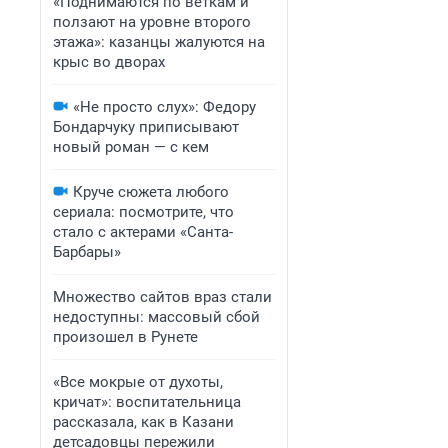
«Поднимаются по веткам и
ползают на уровне второго
этажа»: казанцы жалуются на
крыс во дворах
«Не просто слух»: Федору
Бондарчуку приписывают
новый роман — с кем
Круче сюжета любого
сериала: посмотрите, что
стало с актерами «Санта-
Барбары»
Множество сайтов враз стали
недоступны: массовый сбой
произошел в Рунете
«Все мокрые от духоты,
кричат»: воспитательница
рассказала, как в Казани
детсадовцы пережили