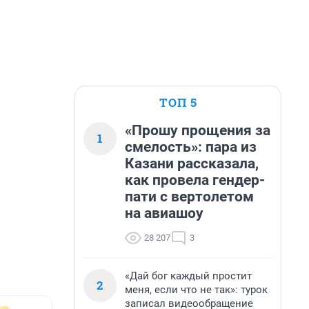
ТОП 5
«Прошу прощения за
1
смелость»: пара из
Казани рассказала,
как провела гендер-
пати с вертолетом
на авиашоу
28 207
3
«Дай бог каждый простит
2
меня, если что не так»: турок
записал видеообращение