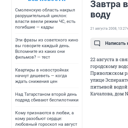
Завтра 
Смоленскую область накрыл
воду
разрушительный циклон:
власти ввели режим ЧС, есть
погибшие — кадры
21 августа 2008, 13:27
Эти фразы из советского кино
Написать
вы говорите каждый день.
Вспомните из каких они
фильмов? — тест
22 августа в св
городскому водо
Квартиры в новостройках
Приволжском ра
начнут дешеветь — когда
улице Эсперант
ждать снижения цен
питьевой водой
Качалова, дом 
Над Татарстаном второй день
подряд сбивают беспилотники
Кому признаются в любви, а
кому разобьют сердце:
любовный гороскоп на август