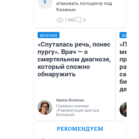
5
атаковать логоцентр под
Казанью
7 652
2
МНЕНИЕ
МНЕНИ
«Спуталась речь, понес
«Поку
пургу». Врач — о
мешке
смертельном диагнозе,
предп
который сложно
расска
обнаружить
самом
бизне
дешев
Ирина Волкова
Главврач клиники
«Реабилитация доктора
Волковой»
РЕКОМЕНДУЕМ