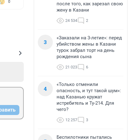
0
после того, как зарезал свою
жену в Казани
24 534
2
«Заказали на 3-летие»: перед
3
убийством жены в Казани
турок забрал торт на день
рождения сына
21 023
6
«Только отменили
4
опасность, и тут такой шум»:
над Казанью кружат
истребитель и Ту-214. Для
чего?
равить
12 257
3
Беспилотники пытались