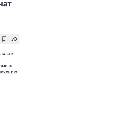
чат
алова к
ома по
спечению