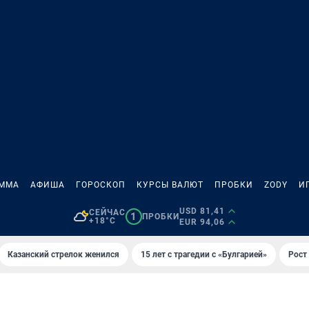
АММА
АФИША
ГОРОСКОП
КУРСЫ ВАЛЮТ
ПРОБКИ
ZODY
И
USD 81,41
СЕЙЧАС
1
ПРОБКИ
+18°C
EUR 94,06
Казанский стрелок женился
15 лет с трагедии с «Булгарией»
Рост 