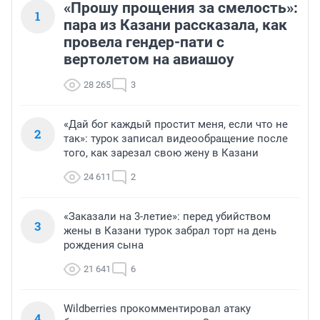
«Прошу прощения за смелость»:
1
пара из Казани рассказала, как
провела гендер-пати с
вертолетом на авиашоу
28 265
3
«Дай бог каждый простит меня, если что не
2
так»: турок записал видеообращение после
того, как зарезал свою жену в Казани
24 611
2
«Заказали на 3-летие»: перед убийством
3
жены в Казани турок забрал торт на день
рождения сына
21 641
6
Wildberries прокомментировал атаку
4