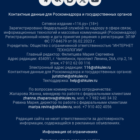
Контактные данные для Роскомнадзора и государственных органов
Сетевое издание «116.ру» (18+)
Зарегистрировано Федеральной службой по надзору в сфере связи,
информационных технологий и массовых коммуникаций (Роскомнадзор)
Регистрационный номер и дата принятия решения о регистрации: ЭЛ №
ФС 77-84679 от 06.02.2023 г.
Учредитель: Общество с ограниченной ответственностью "ИНТЕРНЕТ
ТЕХНОЛОГИИ"
Главный редактор: Филипцева Мария Сергеевна
Адрес редакции: 454091, г. Челябинск, проспект Ленина, 26А, стр.2, 16
этаж, +7 912 62 00 116
Электронный адрес редакции:
116@shkulev.ru
Контактные данные для Роскомнадзора и государственных органов:
juristchel@shkulev.ru
Техподдержка:
help@shkulev.ru
По вопросам коммерческого сотрудничества:
Жапарова Жанна, менеджер по работе с федеральными клиентами
zhanna.zhaparova@shkulev.ru
, моб. + 7 982 640 34 32
Ревина Мария, директор по работе с федеральными клиентами
mariya.revina@shkulev.ru
, моб. +7 910 402 4056
Редакция сайта не несет ответственности за достоверность
информации, содержащейся в рекламных объявлениях.
Информация об ограничениях