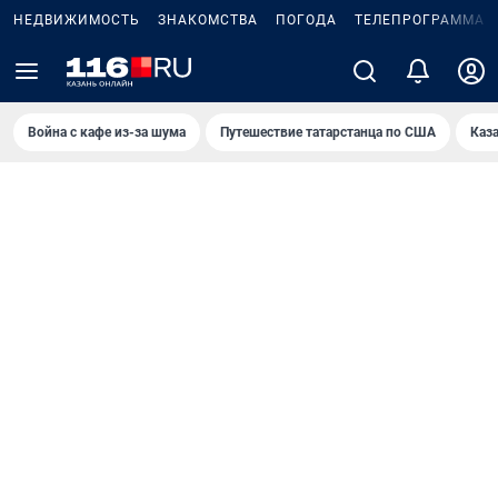
НЕДВИЖИМОСТЬ
ЗНАКОМСТВА
ПОГОДА
ТЕЛЕПРОГРАММА
Война с кафе из-за шума
Путешествие татарстанца по США
Каз