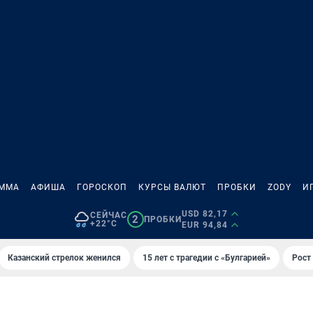
АММА
АФИША
ГОРОСКОП
КУРСЫ ВАЛЮТ
ПРОБКИ
ZODY
И
USD 82,17
СЕЙЧАС
2
ПРОБКИ
+22°C
EUR 94,84
Казанский стрелок женился
15 лет с трагедии с «Булгарией»
Рост 