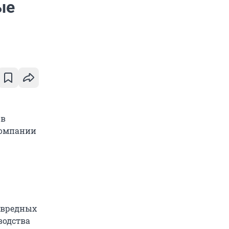
ые
 в
компании
м вредных
водства