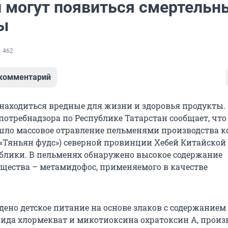
и могут появиться смертельн
ы
462
 комментарий
 находиться вредные для жизни и здоровья продукты.
потребнадзора по Республике Татарстан сообщает, что
шло массовое отравление пельменями производства 
 («Тяньян фудс») северной провинции Хебей Китайской
блики. В пельменях обнаружено высокое содержание
ещества – метамидофос, применяемого в качестве
дено детское питание на основе злаков с содержание
цида хлормекват и микотиоксина охратоксин А, произ