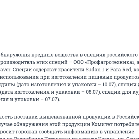
 обнаружены вредные вещества в специях российского
Производитель этих специй – ООО «Профагротехника», 
aver. Специи содержат красители Sudan 1 и Para Red, к
использования при изготовлении пищевых продуктов
дины (дата изготовления и упаковки – 10.07), специи
(дата изготовления и упаковки – 08.07), специи для 
ния и упаковки – 07.07).
ность поставки вышеназванной продукции в Российс
лучае обнаружения этой продукции Комитет потребит
просит горожан сообщать информацию в управление
а по Республике Татарстан по адресу: Казань, ул. Сечен