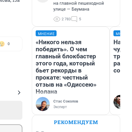
на главной пешеходной
улице — Баумана
2 783
5
МНЕНИЕ
МНЕНИ
«Никого нельзя
Насле
0
победить». О чем
чудом
главный блокбастер
транс
этого года, который
разне
бьет рекорды в
совет
прокате: честный
отзыв на «Одиссею»
Нолана
Стас Соколов
Эксперт
РЕКОМЕНДУЕМ