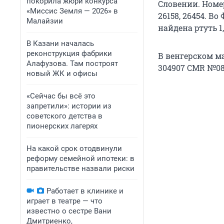
покорила жюри конкурса
Словении. Номе
«Миссис Земля — 2026» в
26158, 26454. В
Малайзии
найдена ртуть 1,
В Казани началась
реконструкция фабрики
В венгерском м
Алафузова. Там построят
304907 CMR №082
новый ЖК и офисы
«Сейчас бы всё это
запретили»: истории из
советского детства в
пионерских лагерях
На какой срок отодвинули
реформу семейной ипотеки: в
правительстве назвали риски
Работает в клинике и
играет в театре — что
известно о сестре Вани
Дмитриенко,