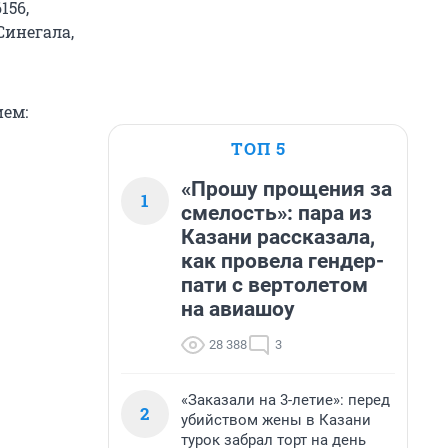
156,
Синегала,
ием:
ТОП 5
«Прошу прощения за
1
смелость»: пара из
Казани рассказала,
как провела гендер-
пати с вертолетом
на авиашоу
28 388
3
«Заказали на 3-летие»: перед
2
убийством жены в Казани
турок забрал торт на день