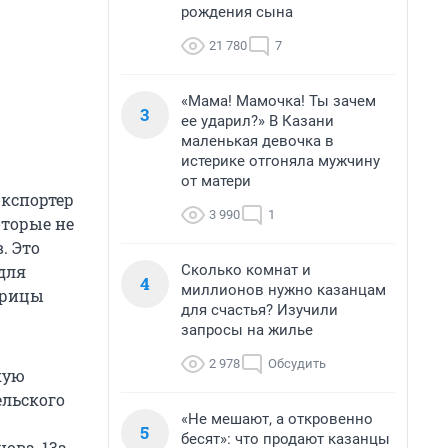
рождения сына
21 780
7
«Мама! Мамочка! Ты зачем
3
ее ударил?» В Казани
маленькая девочка в
истерике отгоняла мужчину
от матери
экспортер
3 990
1
оторые не
. Это
Сколько комнат и
 для
4
миллионов нужно казанцам
курицы
для счастья? Изучили
запросы на жилье
2 978
Обсудить
кую
ельского
«Не мешают, а откровенно
5
бесят»: что продают казанцы
ова, 13а