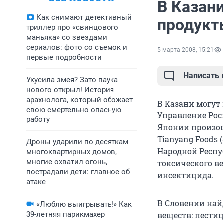
В Казан
Как снимают детективный
продукт
триллер про «свинцового
маньяка» со звездами
сериалов: фото со съемок и
5 марта 2008, 15:21
первые подробности
Написать
Укусила змея? Зато паука
нового открыл! История
арахнолога, который обожает
В Казани могут
свою смертельно опасную
Управление Рос
работу
Японии произо
Tianyang Foods
Дроны ударили по десяткам
Народной Респу
многоквартирных домов,
многие охватил огонь,
токсического в
пострадали дети: главное об
инсектицида.
атаке
В Словении най
«Люблю выигрывать!» Как
39-летняя парикмахер
веществ: пести