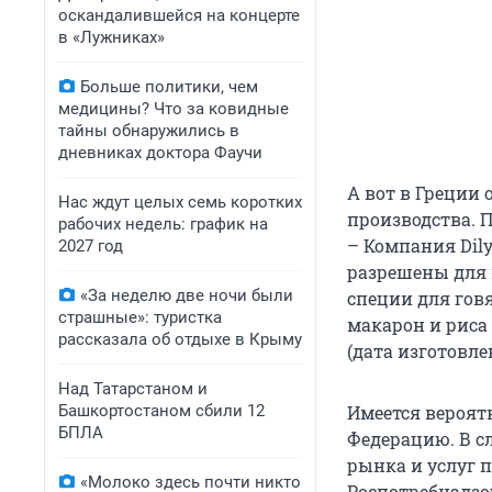
оскандалившейся на концерте
в «Лужниках»
Больше политики, чем
медицины? Что за ковидные
тайны обнаружились в
дневниках доктора Фаучи
А вот в Греции
Нас ждут целых семь коротких
производства. 
рабочих недель: график на
– Компания Dily
2027 год
разрешены для 
«За неделю две ночи были
специи для говя
страшные»: туристка
макарон и риса 
рассказала об отдыхе в Крыму
(дата изготовле
Над Татарстаном и
Башкортостаном сбили 12
Имеется вероят
БПЛА
Федерацию. В с
рынка и услуг 
«Молоко здесь почти никто
Роспотребнадзор