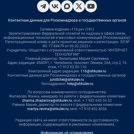
Контактные данные для Роскомнадзора и государственных органов
Сетевое издание «116.ру» (18+)
Зарегистрировано Федеральной службой по надзору в сфере связи,
информационных технологий и массовых коммуникаций (Роскомнадзор)
Регистрационный номер и дата принятия решения о регистрации: ЭЛ №
ФС 77-84679 от 06.02.2023 г.
Учредитель: Общество с ограниченной ответственностью "ИНТЕРНЕТ
ТЕХНОЛОГИИ"
Главный редактор: Филипцева Мария Сергеевна
Адрес редакции: 454091, г. Челябинск, проспект Ленина, 26А, стр.2, 16
этаж, +7 912 62 00 116
Электронный адрес редакции:
116@shkulev.ru
Контактные данные для Роскомнадзора и государственных органов:
juristchel@shkulev.ru
Техподдержка:
help@shkulev.ru
По вопросам коммерческого сотрудничества:
Жапарова Жанна, менеджер по работе с федеральными клиентами
zhanna.zhaparova@shkulev.ru
, моб. + 7 982 640 34 32
Ревина Мария, директор по работе с федеральными клиентами
mariya.revina@shkulev.ru
, моб. +7 910 402 4056
Редакция сайта не несет ответственности за достоверность
информации, содержащейся в рекламных объявлениях.
Информация об ограничениях