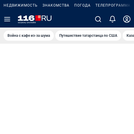
НЕДВИЖИМОСТЬ
ЗНАКОМСТВА
ПОГОДА
ТЕЛЕПРОГРАММА
Война с кафе из-за шума
Путешествие татарстанца по США
Каз