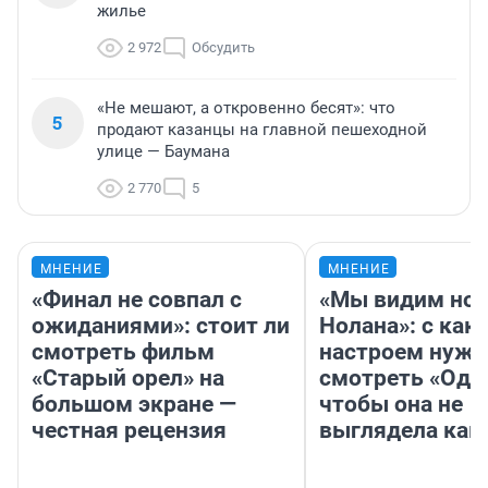
жилье
2 972
Обсудить
«Не мешают, а откровенно бесят»: что
5
продают казанцы на главной пешеходной
улице — Баумана
2 770
5
МНЕНИЕ
МНЕНИЕ
«Финал не совпал с
«Мы видим нов
ожиданиями»: стоит ли
Нолана»: с как
смотреть фильм
настроем нужн
«Старый орел» на
смотреть «Оди
большом экране —
чтобы она не
честная рецензия
выглядела как