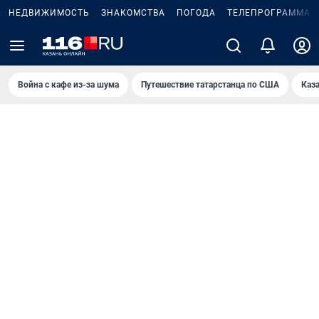
НЕДВИЖИМОСТЬ
ЗНАКОМСТВА
ПОГОДА
ТЕЛЕПРОГРАММА
Война с кафе из-за шума
Путешествие татарстанца по США
Каз