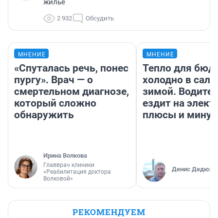
жилье
2 932
Обсудить
МНЕНИЕ
МНЕНИЕ
«Спуталась речь, понес
Тепло для бюд
пургу». Врач — о
холодно в сало
смертельном диагнозе,
зимой. Водител
который сложно
ездит на элект
обнаружить
плюсы и мину
Ирина Волкова
Главврач клиники
Денис Дедюхи
«Реабилитация доктора
Волковой»
РЕКОМЕНДУЕМ