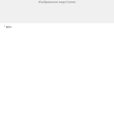
" src=