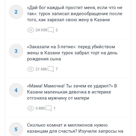
«Дай бог каждый простит меня, если что не
2
так»: турок записал видеообращение после
того, как зарезал свою жену в Казани
24 658
2
«Заказали на 3-летие»: перед убийством
3
жены в Казани турок забрал торт на день
рождения сына
21 686
7
«Мама! Мамочка! Ты зачем ее ударил?» В
4
Казани маленькая девочка в истерике
отгоняла мужчину от матери
3 880
1
Сколько комнат и миллионов нужно
5
казанцам для счастья? Изучили запросы на