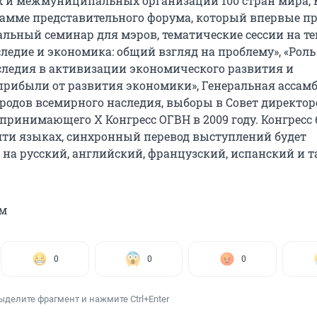
 и межмуниципальных организаций 100 стран мира,
рамме представительного форума, который впервые п
альный семинар для мэров, тематические сессии на т
ледие и экономика: общий взгляд на проблему», «Роль
следия в активизации экономического развития и
прибыли от развития экономики», Генеральная ассам
родов всемирного наследия, выборы в Совет директор
принимающего X Конгресс ОГВН в 2009 году. Конгресс 
яти языках, синхронный перевод выступлений будет
 на русский, английский, французский, испанский и 
м
0
0
0
ыделите фрагмент и нажмите Ctrl+Enter