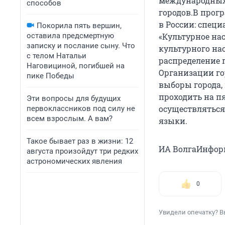
международных
способов
городов.В прог
в России: специ
Покорила пять вершин,
оставила предсмертную
«Культурное нас
записку и послание сыну. Что
культурного на
с телом Натальи
распределение 
Наговициной, погибшей на
Организации го
пике Победы
выборы города, 
проходить на п
Эти вопросы для будущих
осуществляться
первоклассников под силу не
всем взрослым. А вам?
языки.
Такое бывает раз в жизни: 12
ИА ВолгаИнфор
августа произойдут три редких
астрономических явления
0
Увидели опечатку? В