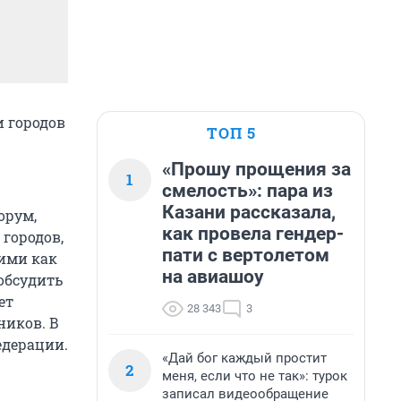
и городов
ТОП 5
«Прошу прощения за
1
смелость»: пара из
Казани рассказала,
орум,
как провела гендер-
городов,
пати с вертолетом
ими как
на авиашоу
 обсудить
ет
28 343
3
ников. В
едерации.
«Дай бог каждый простит
2
меня, если что не так»: турок
записал видеообращение