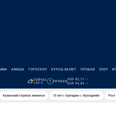
АММА
АФИША
ГОРОСКОП
КУРСЫ ВАЛЮТ
ПРОБКИ
ZODY
И
USD 82,17
СЕЙЧАС
1
ПРОБКИ
+20°C
EUR 94,84
Казанский стрелок женился
15 лет с трагедии с «Булгарией»
Рост 