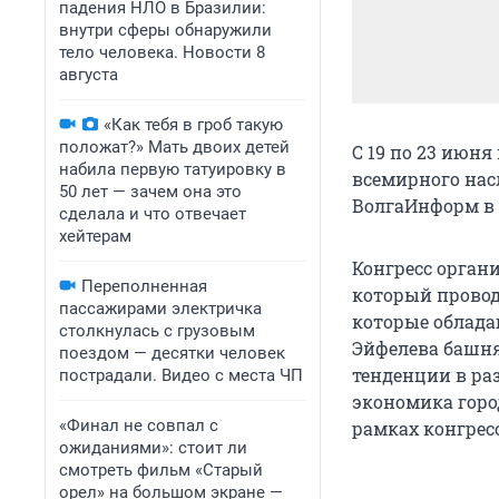
падения НЛО в Бразилии:
внутри сферы обнаружили
тело человека. Новости 8
августа
«Как тебя в гроб такую
положат?» Мать двоих детей
С 19 по 23 июн
набила первую татуировку в
всемирного нас
50 лет — зачем она это
ВолгаИнформ в 
сделала и что отвечает
хейтерам
Конгресс орган
Переполненная
который провод
пассажирами электричка
которые облад
столкнулась с грузовым
Эйфелева башня,
поездом — десятки человек
тенденции в раз
пострадали. Видео с места ЧП
экономика горо
«Финал не совпал с
рамках конгрес
ожиданиями»: стоит ли
смотреть фильм «Старый
орел» на большом экране —