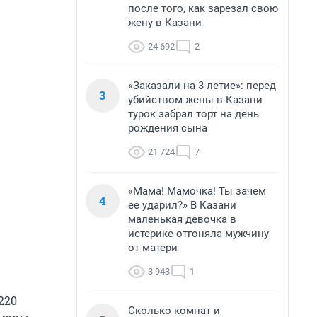
после того, как зарезал свою
жену в Казани
24 692
2
«Заказали на 3-летие»: перед
3
убийством жены в Казани
турок забрал торт на день
рождения сына
21 724
7
«Мама! Мамочка! Ты зачем
4
ее ударил?» В Казани
маленькая девочка в
истерике отгоняла мужчину
от матери
3 943
1
220
Сколько комнат и