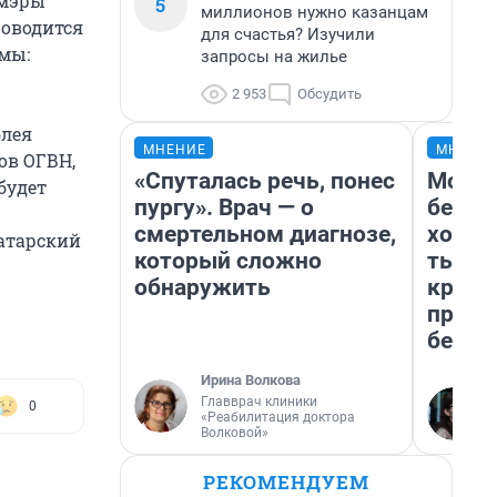
 мэры
5
миллионов нужно казанцам
роводится
для счастья? Изучили
емы:
запросы на жилье
2 953
Обсудить
блея
МНЕНИЕ
МНЕНИ
ов ОГВН,
«Спуталась речь, понес
Мой б
будет
пургу». Врач — о
береж
смертельном диагнозе,
хотел
татарский
который сложно
тысяч
обнаружить
креди
приех
безоп
Ирина Волкова
Главврач клиники
0
«Реабилитация доктора
Волковой»
РЕКОМЕНДУЕМ