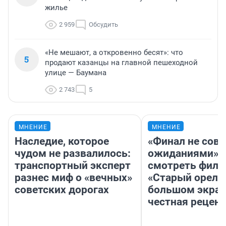
жилье
2 959
Обсудить
«Не мешают, а откровенно бесят»: что
5
продают казанцы на главной пешеходной
улице — Баумана
2 743
5
МНЕНИЕ
МНЕНИЕ
Наследие, которое
«Финал не совп
чудом не развалилось:
ожиданиями»: 
транспортный эксперт
смотреть фил
разнес миф о «вечных»
«Старый орел» 
советских дорогах
большом экран
честная рецен