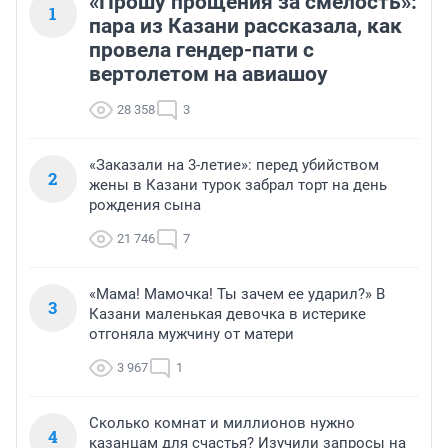
«Прошу прощения за смелость»:
1
пара из Казани рассказала, как
провела гендер-пати с
вертолетом на авиашоу
28 358
3
«Заказали на 3-летие»: перед убийством
2
жены в Казани турок забрал торт на день
рождения сына
21 746
7
«Мама! Мамочка! Ты зачем ее ударил?» В
3
Казани маленькая девочка в истерике
отгоняла мужчину от матери
3 967
1
Сколько комнат и миллионов нужно
4
казанцам для счастья? Изучили запросы на