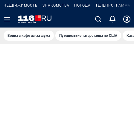
НЕДВИЖИМОСТЬ
ЗНАКОМСТВА
ПОГОДА
ТЕЛЕПРОГРАММА
Война с кафе из-за шума
Путешествие татарстанца по США
Каз