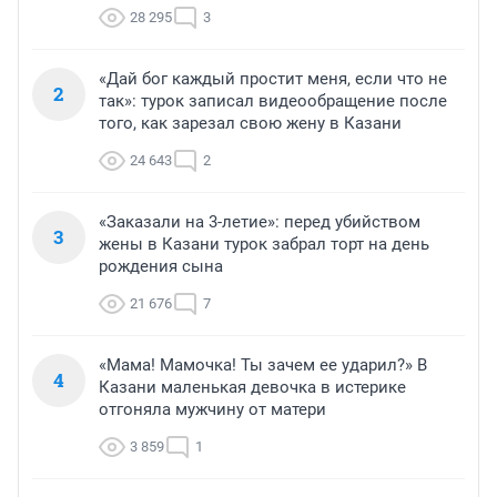
28 295
3
«Дай бог каждый простит меня, если что не
2
так»: турок записал видеообращение после
того, как зарезал свою жену в Казани
24 643
2
«Заказали на 3-летие»: перед убийством
3
жены в Казани турок забрал торт на день
рождения сына
21 676
7
«Мама! Мамочка! Ты зачем ее ударил?» В
4
Казани маленькая девочка в истерике
отгоняла мужчину от матери
3 859
1