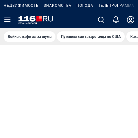
НЕДВИЖИМОСТЬ
ЗНАКОМСТВА
ПОГОДА
ТЕЛЕПРОГРАММА
Война с кафе из-за шума
Путешествие татарстанца по США
Каз