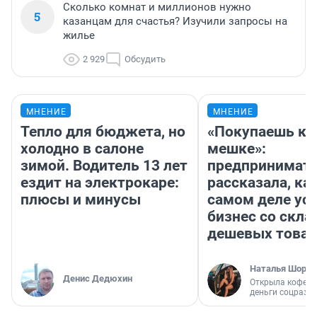
Сколько комнат и миллионов нужно
5
казанцам для счастья? Изучили запросы на
жилье
2 929
Обсудить
МНЕНИЕ
МНЕНИЕ
Тепло для бюджета, но
«Покупаешь ко
холодно в салоне
мешке»:
зимой. Водитель 13 лет
предпринимат
ездит на электрокаре:
рассказала, как
плюсы и минусы
самом деле ус
бизнес со скл
дешевых това
Наталья Шорох
Денис Дедюхин
Открыла кофейн
деньги соцразв