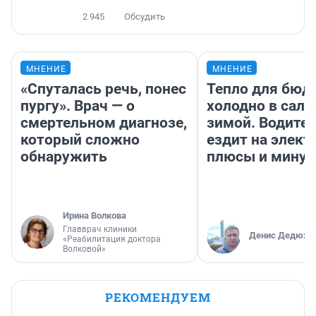
2 945
Обсудить
МНЕНИЕ
МНЕНИЕ
«Спуталась речь, понес
Тепло для бюд
пургу». Врач — о
холодно в сало
смертельном диагнозе,
зимой. Водител
который сложно
ездит на элект
обнаружить
плюсы и мину
Ирина Волкова
Главврач клиники
Денис Дедюхи
«Реабилитация доктора
Волковой»
РЕКОМЕНДУЕМ