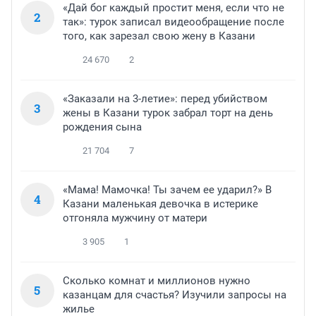
«Дай бог каждый простит меня, если что не
2
так»: турок записал видеообращение после
того, как зарезал свою жену в Казани
24 670
2
«Заказали на 3-летие»: перед убийством
3
жены в Казани турок забрал торт на день
рождения сына
21 704
7
«Мама! Мамочка! Ты зачем ее ударил?» В
4
Казани маленькая девочка в истерике
отгоняла мужчину от матери
3 905
1
Сколько комнат и миллионов нужно
5
казанцам для счастья? Изучили запросы на
жилье