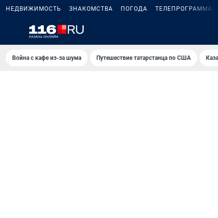
НЕДВИЖИМОСТЬ
ЗНАКОМСТВА
ПОГОДА
ТЕЛЕПРОГРАММА
Война с кафе из-за шума
Путешествие татарстанца по США
Каз