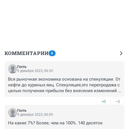
КОММЕНТАРИИ
6
Гость
9 декабря 2023, 06:35
Вся рыночная экономика основана на спекуляции. От 
нефти до куриных яиц. Спекуляция,это перепродажа с 
целью получения прибыли без внесения изменений в 
конструкцию,состав,свойства, характеристики. Чем 
+0
–0
отличаются вчерашние яйца по 80 руб от таких же 
сегодняшних по 100? Ничем! Сто раз были правы 
Гость
большевики,когда сажали спекулянтов!
9 декабря 2023, 06:09
На какие 7%? Более, чем на 100%. 140 десяток