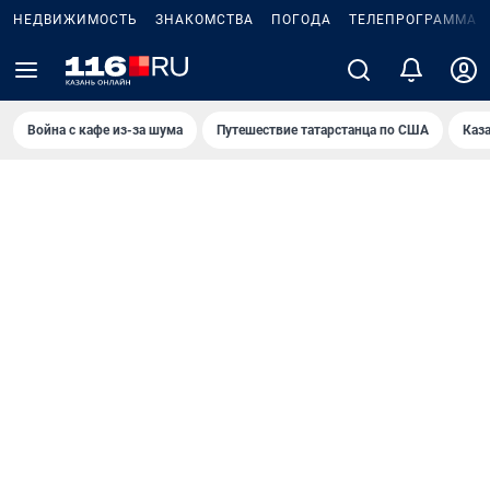
НЕДВИЖИМОСТЬ
ЗНАКОМСТВА
ПОГОДА
ТЕЛЕПРОГРАММА
Война с кафе из-за шума
Путешествие татарстанца по США
Каз