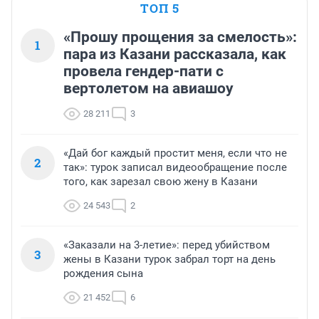
ТОП 5
«Прошу прощения за смелость»:
1
пара из Казани рассказала, как
провела гендер-пати с
вертолетом на авиашоу
28 211
3
«Дай бог каждый простит меня, если что не
2
так»: турок записал видеообращение после
того, как зарезал свою жену в Казани
24 543
2
«Заказали на 3-летие»: перед убийством
3
жены в Казани турок забрал торт на день
рождения сына
21 452
6