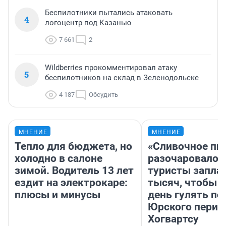
Беспилотники пытались атаковать
4
логоцентр под Казанью
7 661
2
Wildberries прокомментировал атаку
5
беспилотников на склад в Зеленодольске
4 187
Обсудить
МНЕНИЕ
МНЕНИЕ
Тепло для бюджета, но
«Сливочное пи
холодно в салоне
разочаровало»
зимой. Водитель 13 лет
туристы запла
ездит на электрокаре:
тысяч, чтобы 
плюсы и минусы
день гулять по
Юрского перио
Хогвартсу