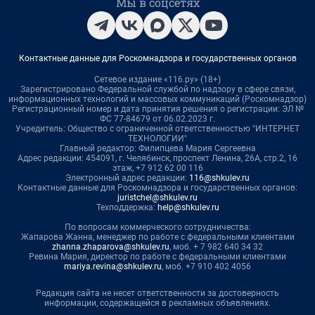
Мы в соцсетях
Контактные данные для Роскомнадзора и государственных органов
Сетевое издание «116.ру» (18+)
Зарегистрировано Федеральной службой по надзору в сфере связи,
информационных технологий и массовых коммуникаций (Роскомнадзор)
Регистрационный номер и дата принятия решения о регистрации: ЭЛ №
ФС 77-84679 от 06.02.2023 г.
Учредитель: Общество с ограниченной ответственностью "ИНТЕРНЕТ
ТЕХНОЛОГИИ"
Главный редактор: Филипцева Мария Сергеевна
Адрес редакции: 454091, г. Челябинск, проспект Ленина, 26А, стр.2, 16
этаж, +7 912 62 00 116
Электронный адрес редакции:
116@shkulev.ru
Контактные данные для Роскомнадзора и государственных органов:
juristchel@shkulev.ru
Техподдержка:
help@shkulev.ru
По вопросам коммерческого сотрудничества:
Жапарова Жанна, менеджер по работе с федеральными клиентами
zhanna.zhaparova@shkulev.ru
, моб. + 7 982 640 34 32
Ревина Мария, директор по работе с федеральными клиентами
mariya.revina@shkulev.ru
, моб. +7 910 402 4056
Редакция сайта не несет ответственности за достоверность
информации, содержащейся в рекламных объявлениях.